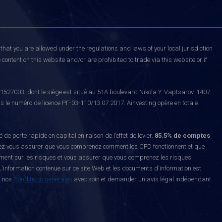
that you are allowed under the regulations and laws of your local jurisdiction
content on this website and/or are prohibited to trade via this website or if
527003, dont le siège est situé au 51A boulevard Nikola Y. Vaptsarov, 1407
s le numéro de licence РГ-03-110/13.07.2017. Ainvesting opère en totale
erte rapide en capital en raison de l’effet de levier.
85.5% de comptes
z vous assurer que vous comprenez comment les CFD fonctionnent et que
ement sur les risques et vous assurer que vous comprenez les risques
'information contenue sur ce site Web et les documents d'information est
r nos
Conditions générales
avec soin et demander un avis légal indépendant