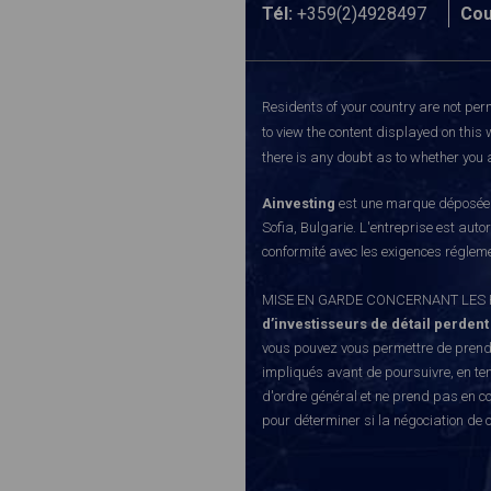
Tél:
+359(2)4928497
Cou
Residents of your country are not perm
to view the content displayed on this 
there is any doubt as to whether you a
Ainvesting
est une marque déposée d
Sofia, Bulgarie. L'entreprise est auto
conformité avec les exigences régleme
MISE EN GARDE CONCERNANT LES RISQUE
d’investisseurs de détail perdent
vous pouvez vous permettre de prendr
impliqués avant de poursuivre, en te
d'ordre général et ne prend pas en co
pour déterminer si la négociation de 