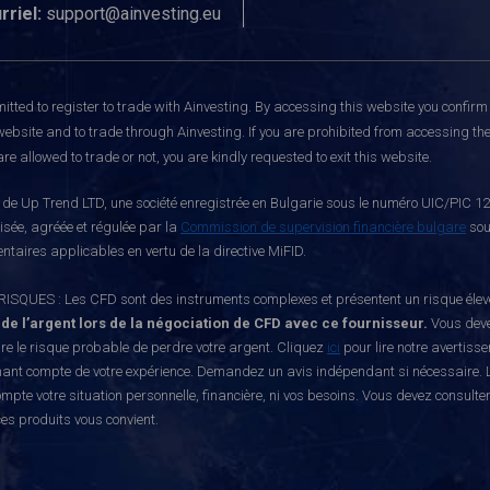
rriel:
support@ainvesting.eu
itted to register to trade with Ainvesting.
By accessing this website you confirm 
website and to trade through Ainvesting. If you are prohibited from accessing the 
re allowed to trade or not, you are kindly requested to exit this website.
e Up Trend LTD, une société enregistrée en Bulgarie sous le numéro UIC/PIC 121
risée, agréée et régulée par la
Commission de supervision financière bulgare
sou
ntaires applicables en vertu de la directive MiFID.
S : Les CFD sont des instruments complexes et présentent un risque élevé de p
 de l’argent lors de la négociation de CFD avec ce fournisseur.
Vous deve
e le risque probable de perdre votre argent. Cliquez
ici
pour lire notre avertiss
nant compte de votre expérience. Demandez un avis indépendant si nécessaire. L
mpte votre situation personnelle, financière, ni vos besoins. Vous devez consulte
ces produits vous convient.