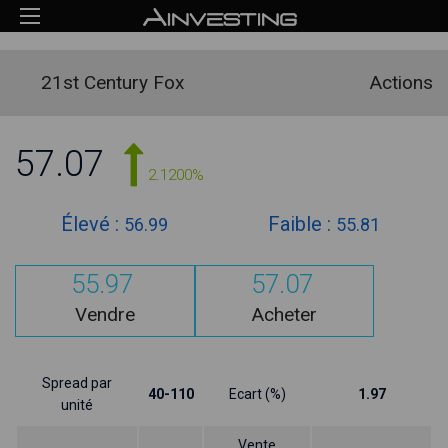
21st Century Fox
Actions
57.07
2.1200%
Élevé :
Faible :
56.99
55.81
55.97
57.07
Vendre
Acheter
Spread par
40-110
Ecart (%)
1.97
unité
Vente