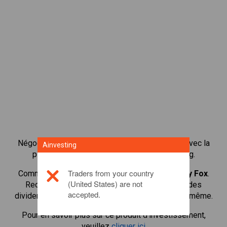
Négocier plus de 1 000 actions internationales avec la
Ainvesting
plateforme de négociation CFD de Ainvesting.
Traders from your country
Commencer à négocier les CFD en
21st Century Fox
.
(United States) are not
Recevoir des cotes en temps réel et recevoir des
accepted.
dividendes comme si vous déteniez l'action elle-même.
Pour en savoir plus sur ce produit d'investissement,
veuillez
cliquer ici