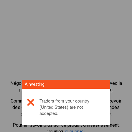
Négocier plus de 1 000 actions internationales avec la
Ainvesting
plateforme de négociation CFD de Ainvesting.
Traders from your country
Commencer à négocier les CFD en
easyJet
. Recevoir
(United States) are not
des cotes en temps réel et recevoir des dividendes
accepted.
comme si vous déteniez l'action elle-même.
Pour en savoir plus sur ce produit d'investissement,
veuillez
cliquer ici