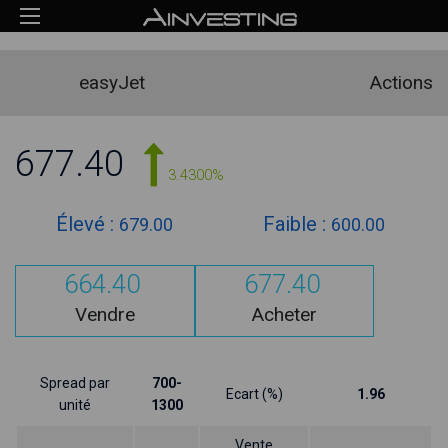
easyJet
Actions
677.40
3.4300%
Élevé :
Faible :
679.00
600.00
664.40
677.40
Vendre
Acheter
Spread par
700-
Ecart (%)
1.96
unité
1300
Vente