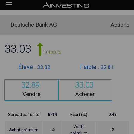
Deutsche Bank AG
Actions
33.03
0.4900%
Élevé :
Faible :
33.32
32.81
32.89
33.03
Vendre
Acheter
Spread par unité
8-14
Ecart (%)
0.43
Vente
Achat prémium
-4
-3
prémium