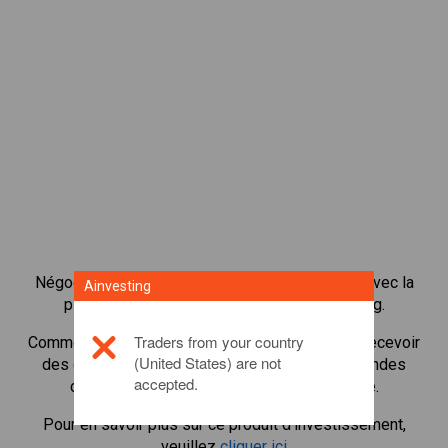
Négocier plus de 1 000 actions internationales avec la
Ainvesting
plateforme de négociation CFD de Ainvesting.
Traders from your country
Commencer à négocier les CFD en
Carrefour
. Recevoir
(United States) are not
des cotes en temps réel et recevoir des dividendes
accepted.
comme si vous déteniez l'action elle-même.
Pour en savoir plus sur ce produit d'investissement,
veuillez
cliquer ici