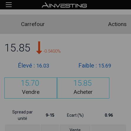
Carrefour
Actions
15.85
-0.5400%
Élevé :
Faible :
16.03
15.69
15.70
15.85
Vendre
Acheter
Spread par
9-15
Ecart (%)
0.96
unité
Vente