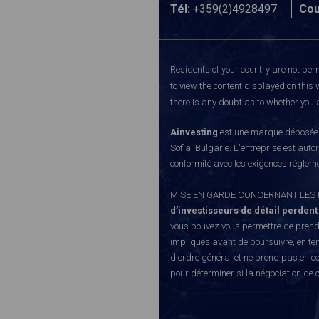
Tél:
+359(2)4928497
Cou
Residents of your country are not perm
to view the content displayed on this 
there is any doubt as to whether you a
Ainvesting
est une marque déposée d
Sofia, Bulgarie. L'entreprise est auto
conformité avec les exigences régleme
MISE EN GARDE CONCERNANT LES RISQUE
d’investisseurs de détail perdent
vous pouvez vous permettre de prendr
impliqués avant de poursuivre, en te
d'ordre général et ne prend pas en co
pour déterminer si la négociation de 