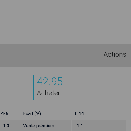
Actions
42.95
Acheter
4-6
Ecart (%)
0.14
-1.3
Vente prémium
-1.1