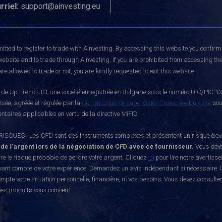
rriel:
support@ainvesting.eu
itted to register to trade with Ainvesting.
By accessing this website you confirm 
website and to trade through Ainvesting. If you are prohibited from accessing the 
re allowed to trade or not, you are kindly requested to exit this website.
e Up Trend LTD, une société enregistrée en Bulgarie sous le numéro UIC/PIC 121
risée, agréée et régulée par la
Commission de supervision financière bulgare
sou
ntaires applicables en vertu de la directive MiFID.
S : Les CFD sont des instruments complexes et présentent un risque élevé de p
 de l’argent lors de la négociation de CFD avec ce fournisseur.
Vous deve
e le risque probable de perdre votre argent. Cliquez
ici
pour lire notre avertiss
nant compte de votre expérience. Demandez un avis indépendant si nécessaire. L
mpte votre situation personnelle, financière, ni vos besoins. Vous devez consulte
ces produits vous convient.