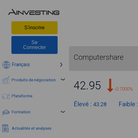
S'inscrire
Se
Connecter
Computershare
Français
Produits de négociation
42.95
-0.7000%
Plateforme
Élevé :
Faible 
43.28
Formation
Actualités et analyses