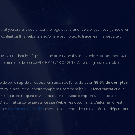
that you are allowed under the regulations and laws of your local jurisdiction
content on this website and/or are prohibited to trade via this website or if
527003, dont le siège est situé au 51A boulevard Nikola Y. Vaptsarov, 1407
s le numéro de licence РГ-03-110/13.07.2017. Ainvesting opère en totale
erte rapide en capital en raison de l’effet de levier.
85.5% de comptes
z vous assurer que vous comprenez comment les CFD fonctionnent et que
ement sur les risques et vous assurer que vous comprenez les risques
'information contenue sur ce site Web et les documents d'information est
r nos
Conditions générales
avec soin et demander un avis légal indépendant