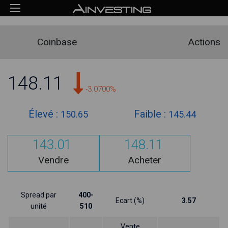
Coinbase
Actions
148.11
-3.0700%
Élevé :
Faible :
150.65
145.44
143.01
148.11
Vendre
Acheter
Spread par
400-
Ecart (%)
3.57
unité
510
Vente