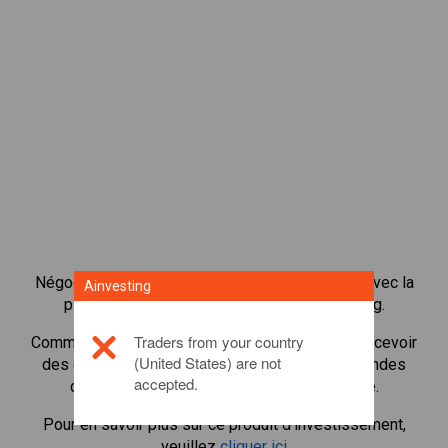
Négocier plus de 1 000 actions internationales avec la
Ainvesting
plateforme de négociation CFD de Ainvesting.
Traders from your country
Commencer à négocier les CFD en
Coinbase
. Recevoir
(United States) are not
des cotes en temps réel et recevoir des dividendes
accepted.
comme si vous déteniez l'action elle-même.
Pour en savoir plus sur ce produit d'investissement,
veuillez
cliquer ici