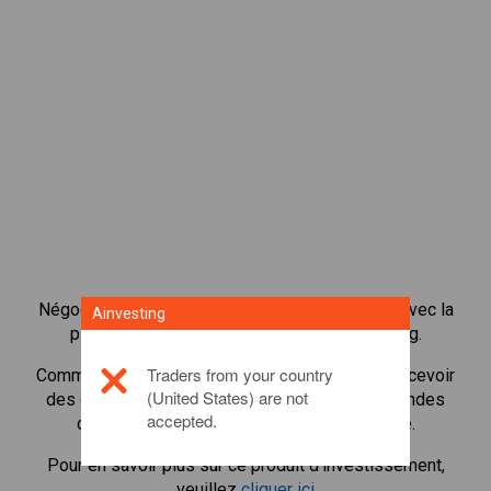
Négocier plus de 1 000 actions internationales avec la
Ainvesting
plateforme de négociation CFD de Ainvesting.
Traders from your country
Commencer à négocier les CFD en
Burberry
. Recevoir
(United States) are not
des cotes en temps réel et recevoir des dividendes
accepted.
comme si vous déteniez l'action elle-même.
Pour en savoir plus sur ce produit d'investissement,
veuillez
cliquer ici