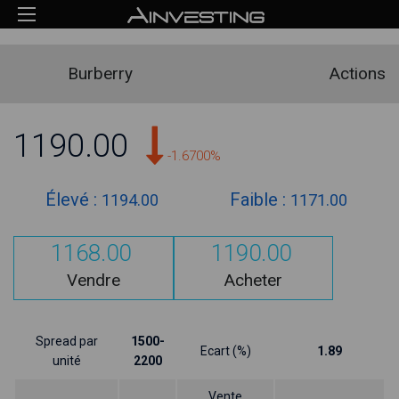
Burberry
Actions
1190.00
-1.6700%
Élevé :
Faible :
1194.00
1171.00
1168.00
1190.00
Vendre
Acheter
Spread par
1500-
Ecart (%)
1.89
unité
2200
Vente