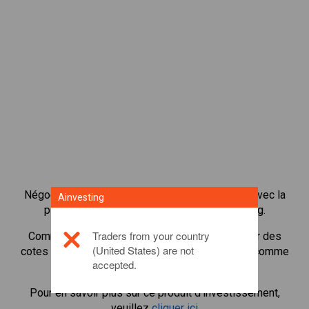
Négocier plus de 1 000 actions internationales avec la
Ainvesting
plateforme de négociation CFD de Ainvesting.
Traders from your country
Commencer à négocier les CFD en
BP
. Recevoir des
(United States) are not
cotes en temps réel et recevoir des dividendes comme
accepted.
si vous déteniez l'action elle-même.
Pour en savoir plus sur ce produit d'investissement,
veuillez
cliquer ici