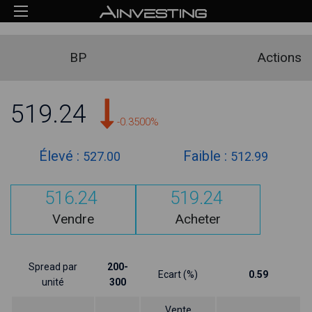
BP
Actions
519.24
-0.3500%
Élevé :
Faible :
527.00
512.99
516.24
519.24
Vendre
Acheter
Spread par
200-
Ecart (%)
0.59
unité
300
Vente