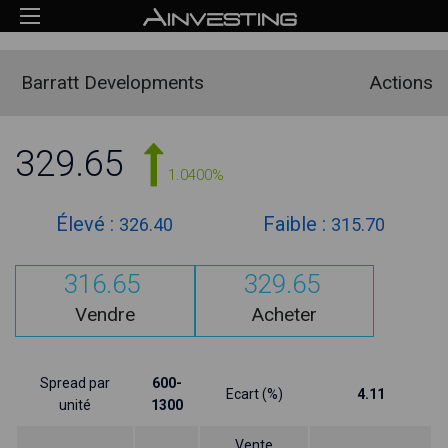
Barratt Developments
Actions
329.65
1.0400%
Élevé :
Faible :
326.40
315.70
316.65
329.65
Vendre
Acheter
Spread par
600-
Ecart (%)
4.11
unité
1300
Vente