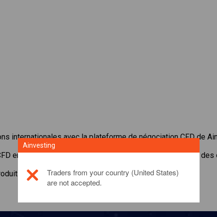
ons internationales avec la plateforme de négociation CFD de Ai
Ainvesting
CFD en
BBVA
. Recevoir des cotes en temps réel et recevoir des
Traders from your country (United States)
roduit d'investissement, veuillez
cliquer ici
are not accepted.