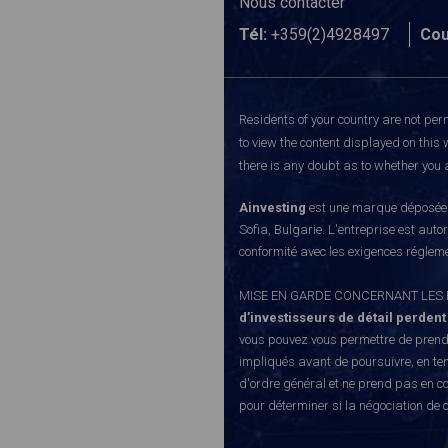
Nous contacter
Tél:
+359(2)4928497
Cou
Residents of your country are not perm
to view the content displayed on this 
there is any doubt as to whether you a
Ainvesting
est une marque déposée d
Sofia, Bulgarie. L'entreprise est auto
conformité avec les exigences régleme
MISE EN GARDE CONCERNANT LES RISQUE
d’investisseurs de détail perdent
vous pouvez vous permettre de prendr
impliqués avant de poursuivre, en te
d'ordre général et ne prend pas en co
pour déterminer si la négociation de 