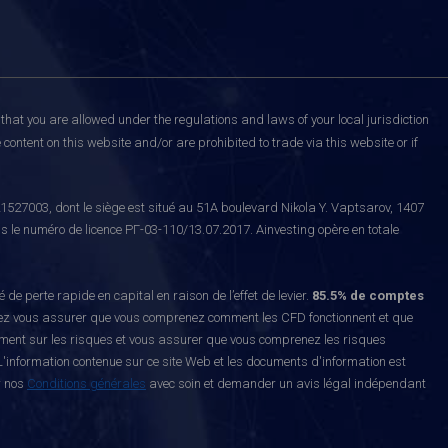
that you are allowed under the regulations and laws of your local jurisdiction
content on this website and/or are prohibited to trade via this website or if
527003, dont le siège est situé au 51A boulevard Nikola Y. Vaptsarov, 1407
s le numéro de licence РГ-03-110/13.07.2017. Ainvesting opère en totale
erte rapide en capital en raison de l’effet de levier.
85.5% de comptes
z vous assurer que vous comprenez comment les CFD fonctionnent et que
ement sur les risques et vous assurer que vous comprenez les risques
'information contenue sur ce site Web et les documents d'information est
r nos
Conditions générales
avec soin et demander un avis légal indépendant