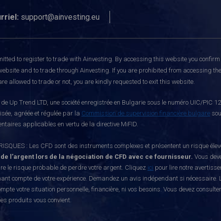
rriel:
support@ainvesting.eu
itted to register to trade with Ainvesting.
By accessing this website you confirm 
website and to trade through Ainvesting. If you are prohibited from accessing the 
re allowed to trade or not, you are kindly requested to exit this website.
e Up Trend LTD, une société enregistrée en Bulgarie sous le numéro UIC/PIC 121
risée, agréée et régulée par la
Commission de supervision financière bulgare
sou
ntaires applicables en vertu de la directive MiFID.
S : Les CFD sont des instruments complexes et présentent un risque élevé de p
 de l’argent lors de la négociation de CFD avec ce fournisseur.
Vous deve
e le risque probable de perdre votre argent. Cliquez
ici
pour lire notre avertiss
nant compte de votre expérience. Demandez un avis indépendant si nécessaire. L
mpte votre situation personnelle, financière, ni vos besoins. Vous devez consulte
ces produits vous convient.