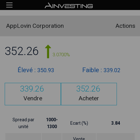
AppLovin Corporation
Actions
352.26
3.0700%
Élevé :
Faible :
350.93
339.02
339.26
352.26
Vendre
Acheter
Spread par
1000-
Ecart (%)
3.84
unité
1300
Vente