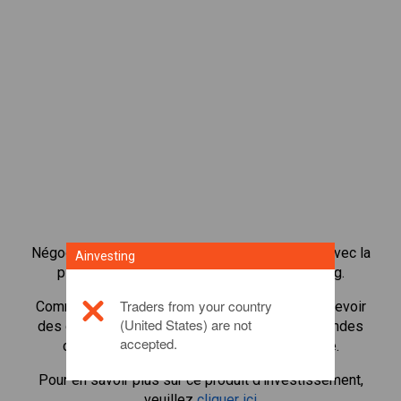
Négocier plus de 1 000 actions internationales avec la
Ainvesting
plateforme de négociation CFD de Ainvesting.
Traders from your country
Commencer à négocier les CFD en
Amgen
. Recevoir
(United States) are not
des cotes en temps réel et recevoir des dividendes
accepted.
comme si vous déteniez l'action elle-même.
Pour en savoir plus sur ce produit d'investissement,
veuillez
cliquer ici