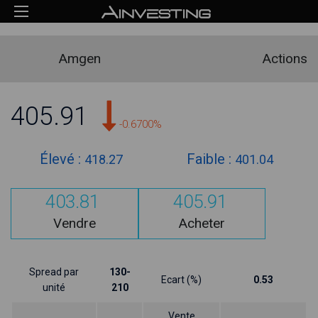
Amgen
Actions
405.91
-0.6700%
Élevé :
Faible :
418.27
401.04
403.81
405.91
Vendre
Acheter
Spread par
130-
Ecart (%)
0.53
unité
210
Vente