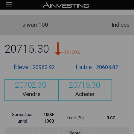
Taiwan 100
Indices
20715.30
-0.9100%
Élevé :
Faible :
20962.92
20604.82
20702.30
20715.30
Vendre
Acheter
Spread par
1000-
Ecart (%)
0.07
unité
1300
Vente