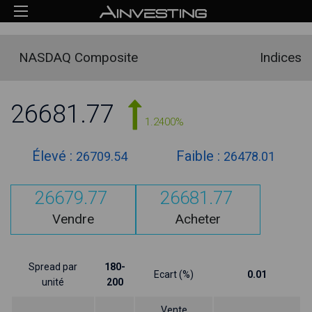
NASDAQ Composite
Indices
26681.77
1.2400%
Élevé :
Faible :
26709.54
26478.01
26679.77
26681.77
Vendre
Acheter
Spread par
180-
Ecart (%)
0.01
unité
200
Vente