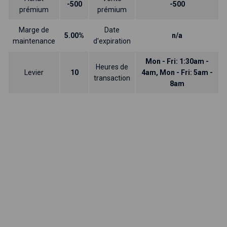
-500
-500
prémium
prémium
Marge de
Date
5.00%
n/a
maintenance
d'expiration
Mon - Fri: 1:30am -
Heures de
Levier
10
4am, Mon - Fri: 5am -
transaction
8am