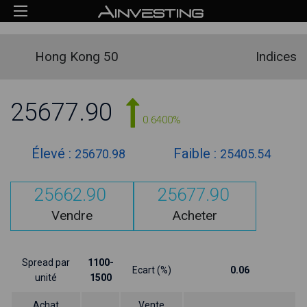
Hong Kong 50
Indices
25677.90
0.6400%
Élevé :
Faible :
25670.98
25405.54
25662.90
25677.90
Vendre
Acheter
Spread par
1100-
Ecart (%)
0.06
unité
1500
Achat
Vente