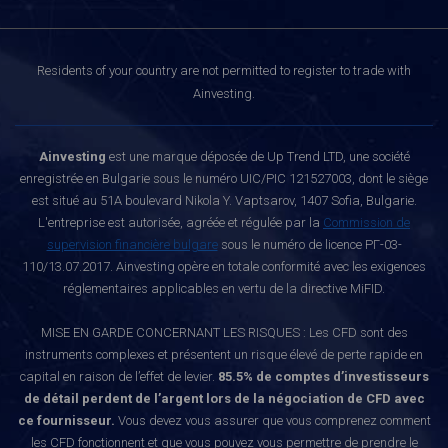
Residents of your country are not permitted to register to trade with
Ainvesting.
Ainvesting
est une marque déposée de Up Trend LTD, une société
enregistrée en Bulgarie sous le numéro UIC/PIC 121527003, dont le siège
est situé au 51A boulevard Nikola Y. Vaptsarov, 1407 Sofia, Bulgarie.
L'entreprise est autorisée, agréée et régulée par la
Commission de
supervision financière bulgare
sous le numéro de licence РГ-03-
110/13.07.2017. Ainvesting opère en totale conformité avec les exigences
réglementaires applicables en vertu de la directive MiFID.
MISE EN GARDE CONCERNANT LES RISQUES : Les CFD sont des
instruments complexes et présentent un risque élevé de perte rapide en
capital en raison de l’effet de levier.
85.5% de comptes d’investisseurs
de détail perdent de l’argent lors de la négociation de CFD avec
ce fournisseur.
Vous devez vous assurer que vous comprenez comment
les CFD fonctionnent et que vous pouvez vous permettre de prendre le