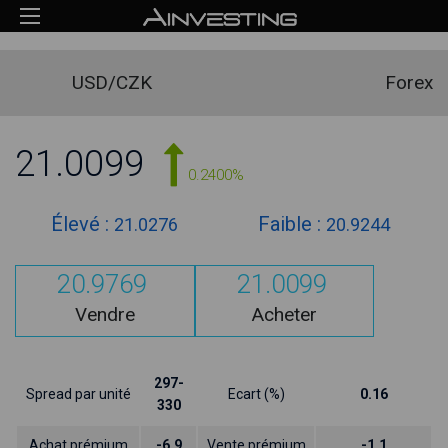
USD/CZK
Forex
21.0099
0.2400%
Élevé :
Faible :
21.0276
20.9244
20.9769
21.0099
Vendre
Acheter
297-
Spread par unité
Ecart (%)
0.16
330
Achat prémium
-6.9
Vente prémium
-1.1