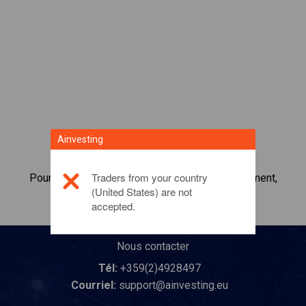
Ainvesting
Traders from your country
Pour en savoir plus sur ce produit d'investissement,
(United States) are not
veuillez
cliquer ici
accepted.
Nous contacter
Tél:
+359(2)4928497
Courriel:
support@ainvesting.eu