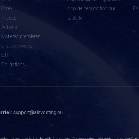
Forex
App de négociation sur
F
Indices
tablette
Actions
Matières premières
Crypto devises
ETF
Obligations
rriel:
support@ainvesting.eu
itted to register to trade with Ainvesting.
By accessing this website you confirm 