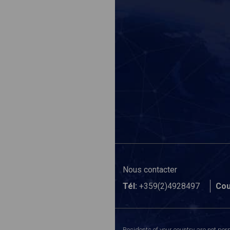
Nous contacter
Tél:
+359(2)4928497
Cou
Residents of your country are not perm