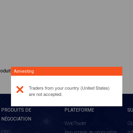
roduit d'investissement, veuillez
cliquer ici
Ainvesting
Traders from your country (United States)
are not accepted.
PRODUITS DE
PLATEFORME
S
NÉGOCIATION
WebTrader
Gl
CFD
App mobile de négociation
In