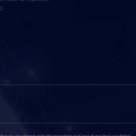
AQ
that you are allowed under the regulations and laws of your local jurisdiction