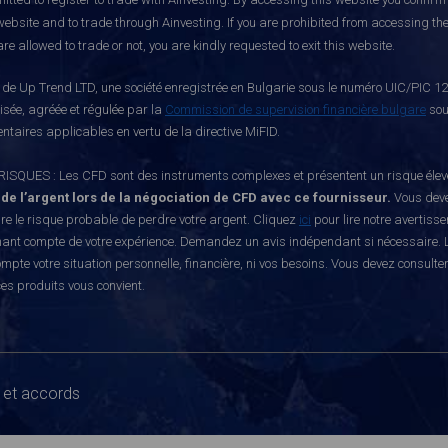
website and to trade through Ainvesting. If you are prohibited from accessing the 
re allowed to trade or not, you are kindly requested to exit this website.
e Up Trend LTD, une société enregistrée en Bulgarie sous le numéro UIC/PIC 121
risée, agréée et régulée par la
Commission de supervision financière bulgare
sou
ntaires applicables en vertu de la directive MiFID.
S : Les CFD sont des instruments complexes et présentent un risque élevé de p
 de l’argent lors de la négociation de CFD avec ce fournisseur.
Vous deve
e le risque probable de perdre votre argent. Cliquez
ici
pour lire notre avertiss
nant compte de votre expérience. Demandez un avis indépendant si nécessaire. L
mpte votre situation personnelle, financière, ni vos besoins. Vous devez consulte
ces produits vous convient.
 et accords