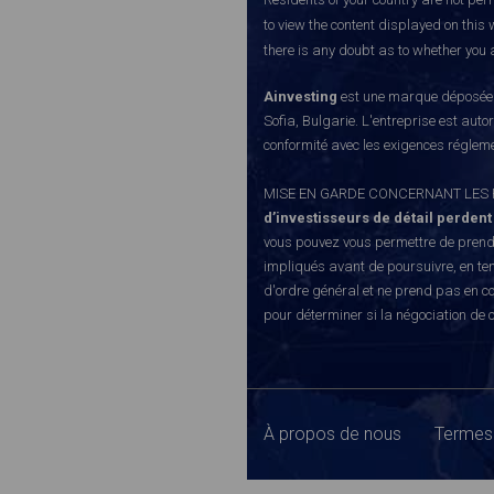
to view the content displayed on this 
there is any doubt as to whether you a
Ainvesting
est une marque déposée d
Sofia, Bulgarie. L'entreprise est auto
conformité avec les exigences régleme
MISE EN GARDE CONCERNANT LES RISQUE
d’investisseurs de détail perdent
vous pouvez vous permettre de prendr
impliqués avant de poursuivre, en te
d'ordre général et ne prend pas en co
pour déterminer si la négociation de 
À propos de nous
Termes