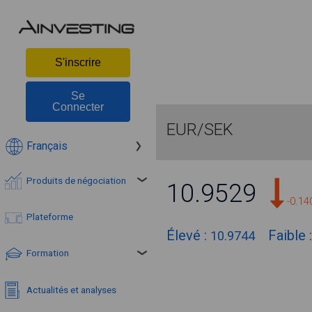
S'inscrire
Se
Connecter
EUR/SEK
Français
Produits de négociation
10.9529
-0.1
Plateforme
Élevé :
Faible 
10.9744
Formation
Actualités et analyses