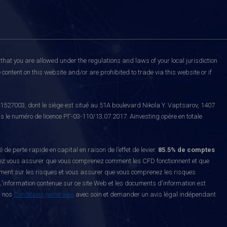
that you are allowed under the regulations and laws of your local jurisdiction
content on this website and/or are prohibited to trade via this website or if
527003, dont le siège est situé au 51A boulevard Nikola Y. Vaptsarov, 1407
s le numéro de licence РГ-03-110/13.07.2017. Ainvesting opère en totale
erte rapide en capital en raison de l’effet de levier.
85.5% de comptes
z vous assurer que vous comprenez comment les CFD fonctionnent et que
ement sur les risques et vous assurer que vous comprenez les risques
'information contenue sur ce site Web et les documents d'information est
r nos
Conditions générales
avec soin et demander un avis légal indépendant