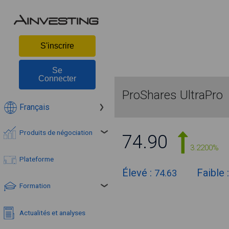
S'inscrire
Se
Connecter
ProShares UltraPro
Français
Produits de négociation
74.90
3.2200%
Plateforme
Élevé :
Faible 
74.63
Formation
Actualités et analyses