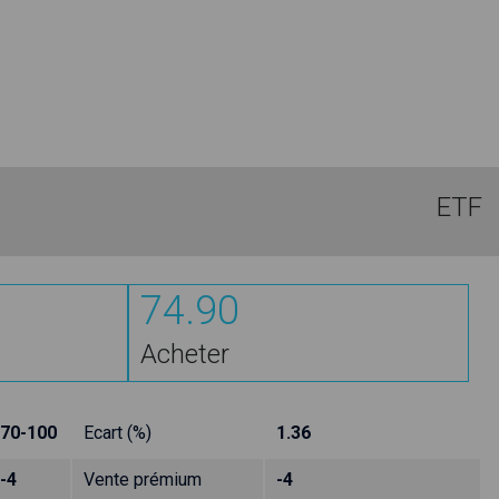
ETF
74.90
Acheter
70-100
Ecart (%)
1.36
-4
Vente prémium
-4