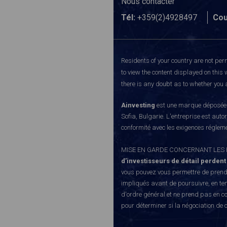
Nous contacter
Tél:
+359(2)4928497
Cou
Residents of your country are not perm
to view the content displayed on this 
there is any doubt as to whether you a
Ainvesting
est une marque déposée d
Sofia, Bulgarie. L'entreprise est auto
conformité avec les exigences régleme
MISE EN GARDE CONCERNANT LES RISQUE
d’investisseurs de détail perdent
vous pouvez vous permettre de prendr
impliqués avant de poursuivre, en te
d'ordre général et ne prend pas en co
pour déterminer si la négociation de 