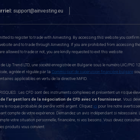
rriel:
support@ainvesting.eu
itted to register to trade with Ainvesting.
By accessing this website you confirm 
website and to trade through Ainvesting. If you are prohibited from accessing the 
re allowed to trade or not, you are kindly requested to exit this website.
e Up Trend LTD, une société enregistrée en Bulgarie sous le numéro UIC/PIC 121
risée, agréée et régulée par la
Commission de supervision financière bulgare
sou
ntaires applicables en vertu de la directive MiFID.
S : Les CFD sont des instruments complexes et présentent un risque élevé de p
 de l’argent lors de la négociation de CFD avec ce fournisseur.
Vous deve
e le risque probable de perdre votre argent. Cliquez
ici
pour lire notre avertiss
nant compte de votre expérience. Demandez un avis indépendant si nécessaire. L
mpte votre situation personnelle, financière, ni vos besoins. Vous devez consulte
ces produits vous convient.