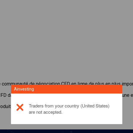
e communauté de négociation CFD en ligne de plus en plus impor
Ainvesting
 CFD dans
ProShares UltraPro
avec de faibles spreads et une e
Traders from your country (United States)
roduit d'investissement, veuillez
cliquer ici
are not accepted.