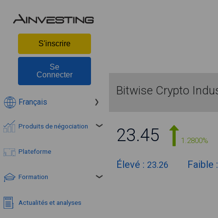
S'inscrire
Se
Connecter
Bitwise Crypto Indu
Français
Produits de négociation
23.45
1.2800%
Plateforme
Élevé :
Faible 
23.26
Formation
Actualités et analyses