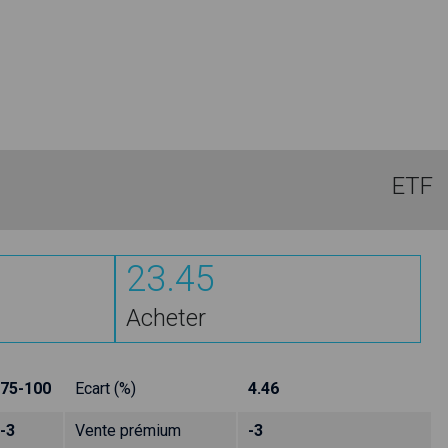
ETF
23.45
Acheter
75-100
Ecart (%)
4.46
-3
Vente prémium
-3