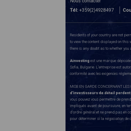
Nous contacter
Tél:
+359(2)4928497
Cou
Residents of your country are not perm
to view the content displayed on this 
there is any doubt as to whether you a
Ainvesting
est une marque déposée d
Sofia, Bulgarie. L'entreprise est auto
conformité avec les exigences régleme
MISE EN GARDE CONCERNANT LES RISQUE
d’investisseurs de détail perdent
vous pouvez vous permettre de prendr
impliqués avant de poursuivre, en te
d'ordre général et ne prend pas en co
pour déterminer si la négociation de 