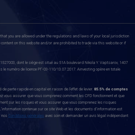
that you are allowed under the regulations and laws of your local jurisdiction
content on this website and/or are prohibited to trade via this website or if
527003, dont le siège est situé au 51A boulevard Nikola Y. Vaptsarov, 1407
s le numéro de licence РГ-03-110/13.07.2017. Ainvesting opère en totale
erte rapide en capital en raison de l’effet de levier.
85.5% de comptes
z vous assurer que vous comprenez comment les CFD fonctionnent et que
ement sur les risques et vous assurer que vous comprenez les risques
'information contenue sur ce site Web et les documents d'information est
r nos
Conditions générales
avec soin et demander un avis légal indépendant