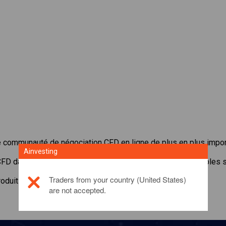
e communauté de négociation CFD en ligne de plus en plus impor
Ainvesting
 CFD dans
Bitwise Crypto Industry Innovators
avec de faibles s
Traders from your country (United States)
roduit d'investissement, veuillez
cliquer ici
are not accepted.