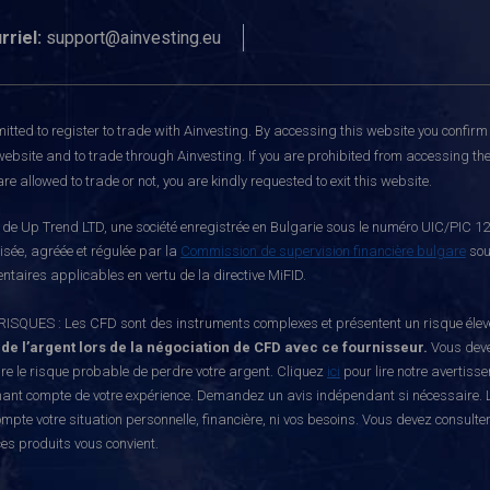
rriel:
support@ainvesting.eu
itted to register to trade with Ainvesting.
By accessing this website you confirm 
website and to trade through Ainvesting. If you are prohibited from accessing the 
re allowed to trade or not, you are kindly requested to exit this website.
e Up Trend LTD, une société enregistrée en Bulgarie sous le numéro UIC/PIC 121
risée, agréée et régulée par la
Commission de supervision financière bulgare
sou
ntaires applicables en vertu de la directive MiFID.
S : Les CFD sont des instruments complexes et présentent un risque élevé de p
 de l’argent lors de la négociation de CFD avec ce fournisseur.
Vous deve
e le risque probable de perdre votre argent. Cliquez
ici
pour lire notre avertiss
nant compte de votre expérience. Demandez un avis indépendant si nécessaire. L
mpte votre situation personnelle, financière, ni vos besoins. Vous devez consulte
ces produits vous convient.