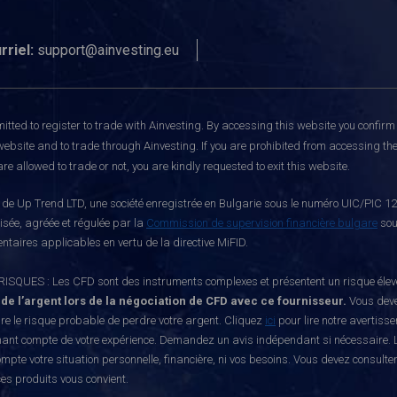
rriel:
support@ainvesting.eu
itted to register to trade with Ainvesting.
By accessing this website you confirm 
website and to trade through Ainvesting. If you are prohibited from accessing the 
re allowed to trade or not, you are kindly requested to exit this website.
e Up Trend LTD, une société enregistrée en Bulgarie sous le numéro UIC/PIC 121
risée, agréée et régulée par la
Commission de supervision financière bulgare
sou
ntaires applicables en vertu de la directive MiFID.
S : Les CFD sont des instruments complexes et présentent un risque élevé de p
 de l’argent lors de la négociation de CFD avec ce fournisseur.
Vous deve
e le risque probable de perdre votre argent. Cliquez
ici
pour lire notre avertiss
nant compte de votre expérience. Demandez un avis indépendant si nécessaire. L
mpte votre situation personnelle, financière, ni vos besoins. Vous devez consulte
ces produits vous convient.