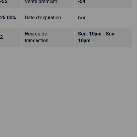
-55
Vente prémium
-54
25.00%
Date d'expiration
n/a
Heures de
Sun: 10pm - Sun:
2
transaction
10pm