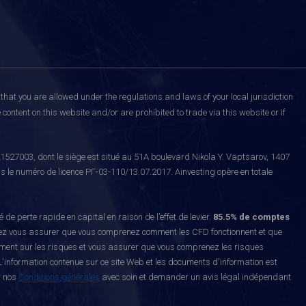
that you are allowed under the regulations and laws of your local jurisdiction
content on this website and/or are prohibited to trade via this website or if
527003, dont le siège est situé au 51A boulevard Nikola Y. Vaptsarov, 1407
s le numéro de licence РГ-03-110/13.07.2017. Ainvesting opère en totale
erte rapide en capital en raison de l’effet de levier.
85.5% de comptes
z vous assurer que vous comprenez comment les CFD fonctionnent et que
ement sur les risques et vous assurer que vous comprenez les risques
'information contenue sur ce site Web et les documents d'information est
r nos
Conditions générales
avec soin et demander un avis légal indépendant