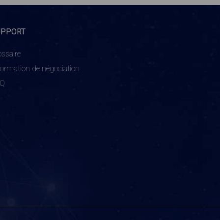
UPPORT
ossaire
formation de négociation
AQ