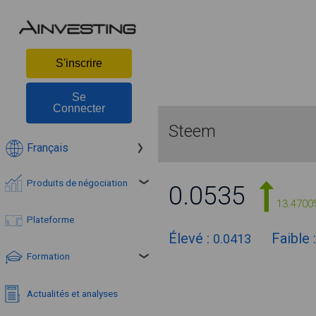
S'inscrire
Se
Connecter
Steem
Français
Produits de négociation
0.0535
13.4700
Plateforme
Élevé :
Faible 
0.0413
Formation
Actualités et analyses