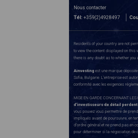
Nous contacter
Tél:
+359(2)4928497
Cou
Residents of your country are not perm
to view the content displayed on this 
there is any doubt as to whether you a
Ainvesting
est une marque déposée d
Sofia, Bulgarie. L'entreprise est auto
conformité avec les exigences régleme
MISE EN GARDE CONCERNANT LES RISQUE
d’investisseurs de détail perdent
vous pouvez vous permettre de prendr
impliqués avant de poursuivre, en te
d'ordre général et ne prend pas en co
pour déterminer si la négociation de 