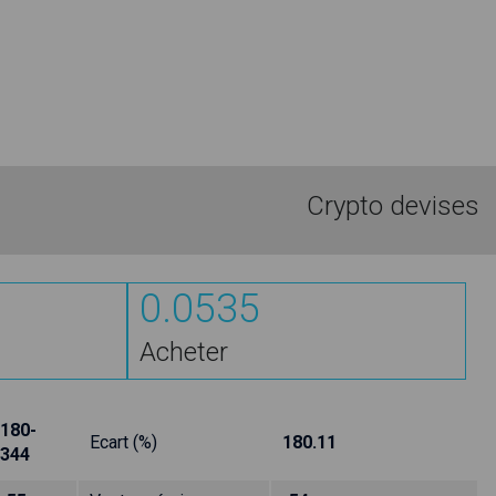
Crypto devises
0.0535
Acheter
180-
Ecart (%)
180.11
344