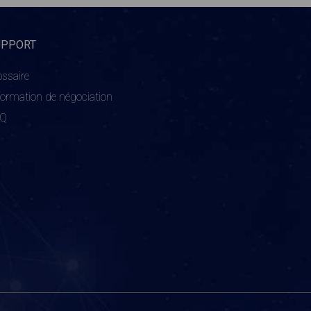
UPPORT
ossaire
formation de négociation
AQ