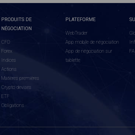
PRODUITS DE
PLATEFORME
S
NÉGOCIATION
WebTrader
Gl
CFD
App mobile de négociation
In
Forex
App de négociation sur
F
Indices
tablette
Actions
Matières premières
Crypto devises
ETF
Obligations