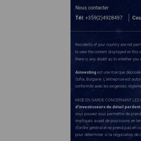
Nous contacter
Tél:
+359(2)4928497
Cou
Residents of your country are not perm
to view the content displayed on this 
there is any doubt as to whether you a
Ainvesting
est une marque déposée d
Sofia, Bulgarie. L'entreprise est auto
conformité avec les exigences régleme
MISE EN GARDE CONCERNANT LES RISQUE
d’investisseurs de détail perdent
vous pouvez vous permettre de prendr
impliqués avant de poursuivre, en te
d'ordre général et ne prend pas en co
pour déterminer si la négociation de 