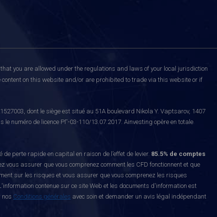
that you are allowed under the regulations and laws of your local jurisdiction
content on this website and/or are prohibited to trade via this website or if
527003, dont le siège est situé au 51A boulevard Nikola Y. Vaptsarov, 1407
s le numéro de licence РГ-03-110/13.07.2017. Ainvesting opère en totale
erte rapide en capital en raison de l’effet de levier.
85.5% de comptes
z vous assurer que vous comprenez comment les CFD fonctionnent et que
ement sur les risques et vous assurer que vous comprenez les risques
'information contenue sur ce site Web et les documents d'information est
r nos
Conditions générales
avec soin et demander un avis légal indépendant