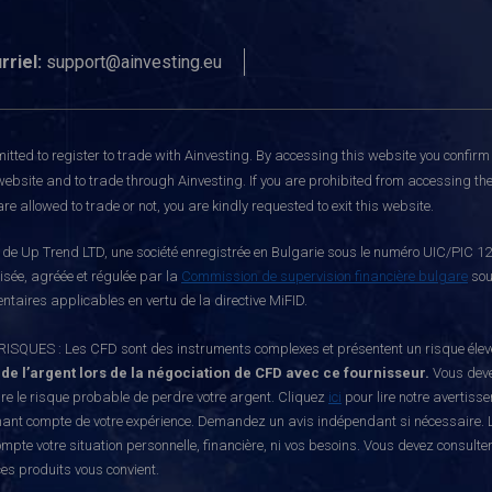
rriel:
support@ainvesting.eu
itted to register to trade with Ainvesting.
By accessing this website you confirm 
website and to trade through Ainvesting. If you are prohibited from accessing the 
re allowed to trade or not, you are kindly requested to exit this website.
e Up Trend LTD, une société enregistrée en Bulgarie sous le numéro UIC/PIC 121
risée, agréée et régulée par la
Commission de supervision financière bulgare
sou
ntaires applicables en vertu de la directive MiFID.
S : Les CFD sont des instruments complexes et présentent un risque élevé de p
 de l’argent lors de la négociation de CFD avec ce fournisseur.
Vous deve
e le risque probable de perdre votre argent. Cliquez
ici
pour lire notre avertiss
nant compte de votre expérience. Demandez un avis indépendant si nécessaire. L
mpte votre situation personnelle, financière, ni vos besoins. Vous devez consulte
ces produits vous convient.