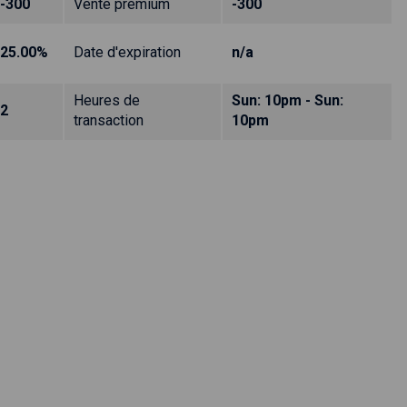
-300
Vente prémium
-300
25.00%
Date d'expiration
n/a
Heures de
Sun: 10pm - Sun:
2
transaction
10pm