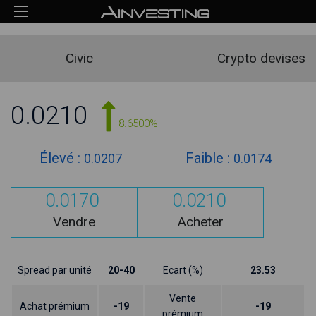
Civic
Crypto devises
0.0210
8.6500%
Élevé :
Faible :
0.0207
0.0174
0.0170
0.0210
Vendre
Acheter
Spread par unité
20-40
Ecart (%)
23.53
Vente
Achat prémium
-19
-19
prémium