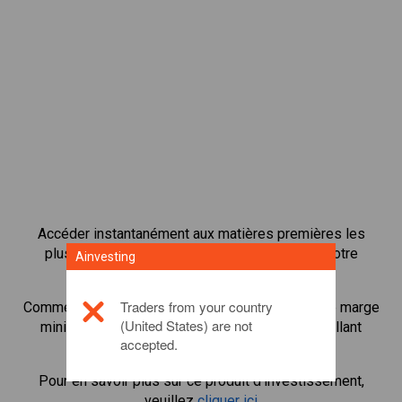
Accéder instantanément aux matières premières les
plus populaires disponibles directement sur notre
Ainvesting
plateforme de négociation CFD.
Traders from your country
Commencer à négocier les CFD en
Civic
avec une marge
(United States) are not
minimum, une meilleure exécution et un levier allant
accepted.
jusqu'à 1:200
Pour en savoir plus sur ce produit d'investissement,
veuillez
cliquer ici