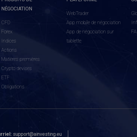
NÉGOCIATION
WebTrader
Gl
CFD
App mobile de négociation
In
Forex
App de négociation sur
F
Indices
tablette
Actions
Matières premières
Crypto devises
ETF
Obligations
rriel:
support@ainvesting.eu