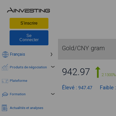
S'inscrire
Se
Connecter
Gold/CNY gram
Français
Produits de négociation
942.97
2.1300%
Plateforme
Élevé :
Faible 
947.47
Formation
Actualités et analyses