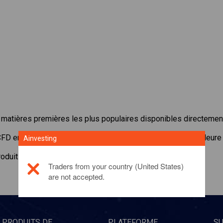
matières premières les plus populaires disponibles directement
CFD en
Gold/CNY gram
avec une marge minimum, une meilleure ex
Ainvesting
roduit d'investissement, veuillez
cliquer ici
Traders from your country (United States)
are not accepted.
PRODUITS DE
PLATEFORME
S