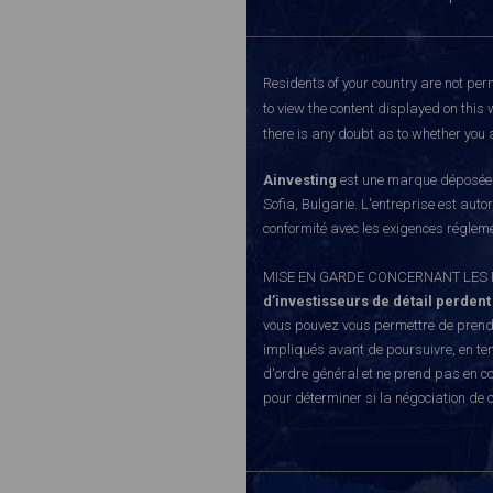
Residents of your country are not perm
to view the content displayed on this 
there is any doubt as to whether you a
Ainvesting
est une marque déposée d
Sofia, Bulgarie. L'entreprise est auto
conformité avec les exigences régleme
MISE EN GARDE CONCERNANT LES RISQUE
d’investisseurs de détail perdent
vous pouvez vous permettre de prendr
impliqués avant de poursuivre, en te
d'ordre général et ne prend pas en co
pour déterminer si la négociation de 