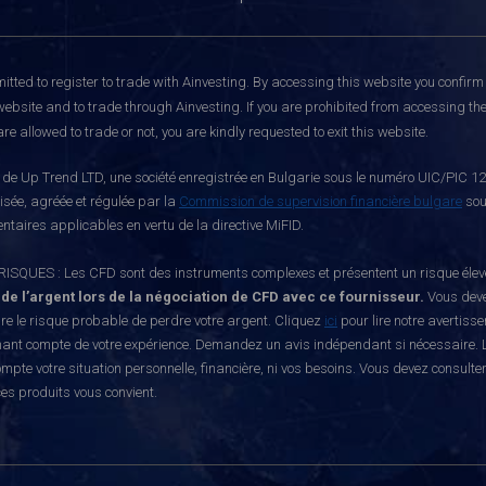
itted to register to trade with Ainvesting.
By accessing this website you confirm 
website and to trade through Ainvesting. If you are prohibited from accessing the 
re allowed to trade or not, you are kindly requested to exit this website.
e Up Trend LTD, une société enregistrée en Bulgarie sous le numéro UIC/PIC 121
risée, agréée et régulée par la
Commission de supervision financière bulgare
sou
ntaires applicables en vertu de la directive MiFID.
S : Les CFD sont des instruments complexes et présentent un risque élevé de p
 de l’argent lors de la négociation de CFD avec ce fournisseur.
Vous deve
e le risque probable de perdre votre argent. Cliquez
ici
pour lire notre avertiss
nant compte de votre expérience. Demandez un avis indépendant si nécessaire. L
mpte votre situation personnelle, financière, ni vos besoins. Vous devez consulte
ces produits vous convient.