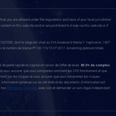
that you are allowed under the regulations and laws of your local jurisdiction
content on this website and/or are prohibited to trade via this website or if
527003, dont le siège est situé au 51A boulevard Nikola Y. Vaptsarov, 1407
s le numéro de licence РГ-03-110/13.07.2017. Ainvesting opère en totale
erte rapide en capital en raison de l’effet de levier.
85.5% de comptes
z vous assurer que vous comprenez comment les CFD fonctionnent et que
ement sur les risques et vous assurer que vous comprenez les risques
'information contenue sur ce site Web et les documents d'information est
r nos
Conditions générales
avec soin et demander un avis légal indépendant