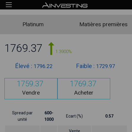
Platinum
Matières premières
1769.37
1.3900%
Élevé :
Faible :
1796.22
1729.97
1759.37
1769.37
Vendre
Acheter
Spread par
600-
Ecart (%)
0.57
unité
1000
Vente