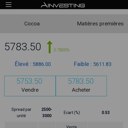
Cocoa
Matières premières
5783.50
0.7800%
Élevé :
Faible :
5886.00
5611.83
5753.50
5783.50
Vendre
Acheter
Spread par
2500-
Ecart (%)
0.53
unité
3000
Vente