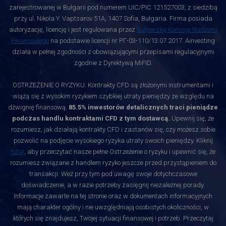
zarejestrowanej w Bułgarii pod numerem UIC/PIC 121527003, z siedzibą
przy ul. Nikola Y. Vaptsarov 51A, 1407 Sofia, Bułgaria. Firma posiada
autoryzację, licencję i jest regulowana przez
Bułgarską Komisję Nadzoru
Finansowego
na podstawie licencji nr РГ-03-110/13.07.2017. Ainvesting
działa w pełnej zgodności z obowiązującymi przepisami regulacyjnymi
zgodnie z Dyrektywą MiFID.
OSTRZEŻENIE O RYZYKU: Kontrakty CFD są złożonymi instrumentami i
wiążą się z wysokim ryzykiem szybkiej utraty pieniędzy ze względu na
dźwignię finansową.
85.5% inwestorów detalicznych traci pieniądze
podczas handlu kontraktami CFD z tym dostawcą.
Upewnij się, że
rozumiesz, jak działają kontrakty CFD i zastanów się, czy możesz sobie
pozwolić na podjęcie wysokiego ryzyka utraty swoich pieniędzy. Kliknij
tutaj
, aby przeczytać nasze pełne Ostrzeżenie o ryzyku i upewnić się, że
rozumiesz związane z handlem ryzyko jeszcze przed przystąpieniem do
transakcji. Weź przy tym pod uwagę swoje dotychczasowe
doświadczenie, a w razie potrzeby zasięgnij niezależnej porady.
Informacje zawarte na tej stronie oraz w dokumentach informacyjnych
mają charakter ogólny i nie uwzględniają osobistych okoliczności, w
których się znajdujesz, Twojej sytuacji finansowej i potrzeb. Przeczytaj