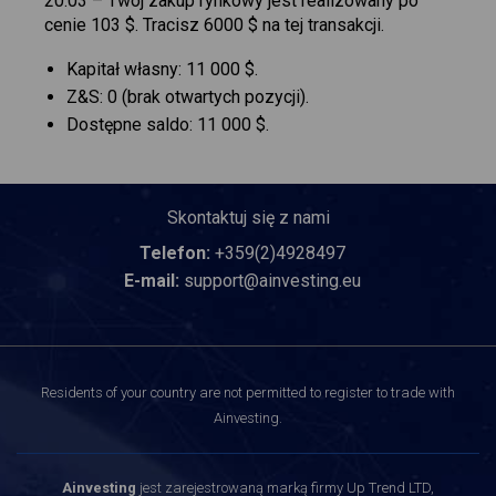
20:03 – Twój zakup rynkowy jest realizowany po
cenie 103 $. Tracisz 6000 $ na tej transakcji.
Kapitał własny: 11 000 $.
Z&S: 0 (brak otwartych pozycji).
Dostępne saldo: 11 000 $.
Skontaktuj się z nami
Telefon:
+359(2)4928497
E-mail:
support@ainvesting.eu
Residents of your country are not permitted to register to trade with
Ainvesting.
Ainvesting
jest zarejestrowaną marką firmy Up Trend LTD,