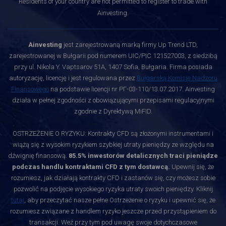
Residents of your country are not permitted to register to trade with
Ainvesting.
Ainvesting
jest zarejestrowaną marką firmy Up Trend LTD,
zarejestrowanej w Bułgarii pod numerem UIC/PIC 121527003, z siedzibą
przy ul. Nikola Y. Vaptsarov 51A, 1407 Sofia, Bułgaria. Firma posiada
autoryzację, licencję i jest regulowana przez
Bułgarską Komisję Nadzoru
Finansowego
na podstawie licencji nr РГ-03-110/13.07.2017. Ainvesting
działa w pełnej zgodności z obowiązującymi przepisami regulacyjnymi
zgodnie z Dyrektywą MiFID.
OSTRZEŻENIE O RYZYKU: Kontrakty CFD są złożonymi instrumentami i
wiążą się z wysokim ryzykiem szybkiej utraty pieniędzy ze względu na
dźwignię finansową.
85.5% inwestorów detalicznych traci pieniądze
podczas handlu kontraktami CFD z tym dostawcą.
Upewnij się, że
rozumiesz, jak działają kontrakty CFD i zastanów się, czy możesz sobie
pozwolić na podjęcie wysokiego ryzyka utraty swoich pieniędzy. Kliknij
tutaj
, aby przeczytać nasze pełne Ostrzeżenie o ryzyku i upewnić się, że
rozumiesz związane z handlem ryzyko jeszcze przed przystąpieniem do
transakcji. Weź przy tym pod uwagę swoje dotychczasowe