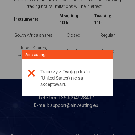
trading hours limitations will be in effect:
Mon, Aug
Tue, Aug
Instruments
10th
11th
South Africa shares
Closed
Regular
Japan Shares,
Regular
Closed
Ainvesting
Japan 225 Cash
Traderzy z Twojego kraju
(United States) nie są
akceptowani.
Skontaktuj się z nami
Telefon:
+359(2)4928497
E-mail:
support@ainvesting.eu