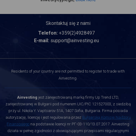
Skontaktuj się z nami
Telefon:
+359(2)4928497
E-mail:
support@ainvesting.eu
Residents of your country are not permitted to register to trade with
Ainvesting.
Ainvesting
jest zarejestrowaną marką firmy Up Trend LTD,
zarejestrowanej w Bułgarii pod numerem UIC/PIC 121527003, z siedzibą
przy ul. Nikola Y. Vaptsarov 51A, 1407 Sofia, Bułgaria. Firma posiada
autoryzację, licencję i jest regulowana przez
Bułgarską Komisję Nadzoru
Finansowego
na podstawie licencji nr РГ-03-110/13.07.2017. Ainvesting
działa w pełnej zgodności z obowiązującymi przepisami regulacyjnymi