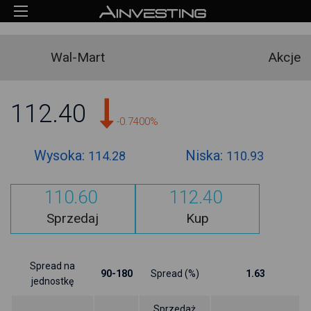
Wal-Mart
Akcje
112.40
-0.7400%
Wysoka:
Niska:
114.28
110.93
110.60
112.40
Sprzedaj
Kup
Spread na
90-180
Spread (%)
1.63
jednostkę
Sprzedaż