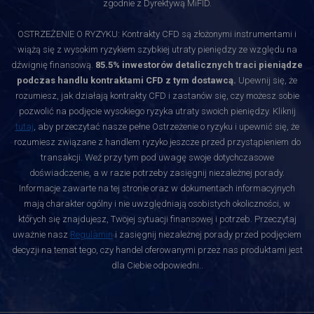
zgodnie z Dyrektywą MiFID.
OSTRZEŻENIE O RYZYKU: Kontrakty CFD są złożonymi instrumentami i
wiążą się z wysokim ryzykiem szybkiej utraty pieniędzy ze względu na
dźwignię finansową.
85.5% inwestorów detalicznych traci pieniądze
podczas handlu kontraktami CFD z tym dostawcą.
Upewnij się, że
rozumiesz, jak działają kontrakty CFD i zastanów się, czy możesz sobie
pozwolić na podjęcie wysokiego ryzyka utraty swoich pieniędzy. Kliknij
tutaj
, aby przeczytać nasze pełne Ostrzeżenie o ryzyku i upewnić się, że
rozumiesz związane z handlem ryzyko jeszcze przed przystąpieniem do
transakcji. Weź przy tym pod uwagę swoje dotychczasowe
doświadczenie, a w razie potrzeby zasięgnij niezależnej porady.
Informacje zawarte na tej stronie oraz w dokumentach informacyjnych
mają charakter ogólny i nie uwzględniają osobistych okoliczności, w
których się znajdujesz, Twojej sytuacji finansowej i potrzeb. Przeczytaj
uważnie nasz
Regulamin
i zasięgnij niezależnej porady przed podjęciem
decyzji na temat tego, czy handel oferowanymi przez nas produktami jest
dla Ciebie odpowiedni.
.