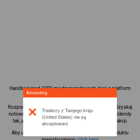
Handluj ponad 1000 międzynarodowych akcji z platform
Ainvesting
handlową CFD od Ainvesting.
Rozpocznij handel kontraktami CFD w
Wal-Mart
. Uzyskaj
Traderzy z Twojego kraju
notowania w czasie rzeczywistym i otrzymuj dywidendy
(United States) nie są
tak, jak w przypadku rzeczywistego posiadania akcji.
akceptowani.
Aby uzyskać więcej informacji na temat tego produktu
inwestycyjnego,
click here