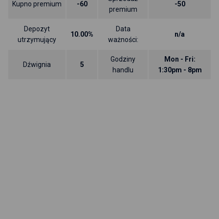
Kupno premium
-60
-50
premium
Depozyt
Data
10.00%
n/a
utrzymujący
ważności:
Godziny
Mon - Fri:
Dźwignia
5
handlu
1:30pm - 8pm