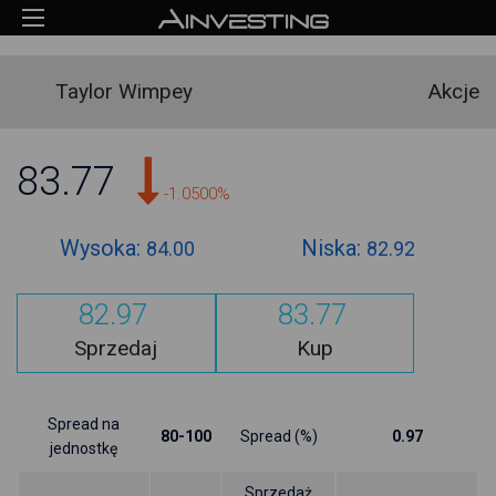
Taylor Wimpey
Akcje
83.77
-1.0500%
Wysoka:
Niska:
84.00
82.92
82.97
83.77
Sprzedaj
Kup
Spread na
80-100
Spread (%)
0.97
jednostkę
Sprzedaż