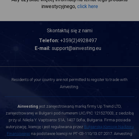
inwestycyjnego,
click here
Skontaktuj się z nami
Telefon:
+359(2)4928497
E-mail:
support@ainvesting.eu
Residents of your country are not permitted to register to trade with
Ainvesting.
Ainvesting
jest zarejestrowaną marką firmy Up Trend LTD,
zarejestrowanej w Bułgarii pod numerem UIC/PIC 121527003, z siedzibą
przy ul. Nikola Y. Vaptsarov 51A, 1407 Sofia, Bułgaria. Firma posiada
autoryzację, licencję i jest regulowana przez
Bułgarską Komisję Nadzoru
Finansowego
na podstawie licencji nr РГ-03-110/13.07.2017. Ainvesting