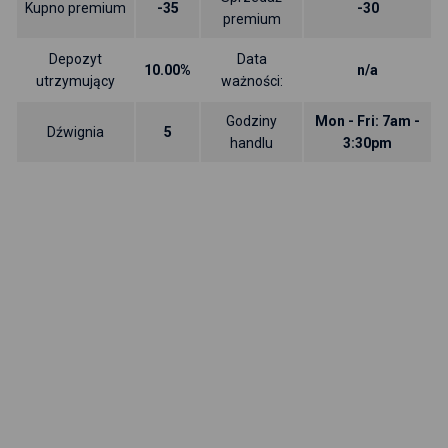
Kupno premium
-35
-30
premium
Depozyt
Data
10.00%
n/a
utrzymujący
ważności:
Godziny
Mon - Fri: 7am -
Dźwignia
5
handlu
3:30pm