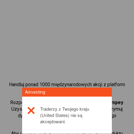
Handluj ponad 1000 międzynarodowych akcji z platform
handlową CFD od Ainvesting.
Ainvesting
Rozpocznij handel kontraktami CFD w
Taylor Wimpey
.
Traderzy z Twojego kraju
Uzyskaj notowania w czasie rzeczywistym i otrzymuj
(United States) nie są
dywidendy tak, jak w przypadku rzeczywistego
akceptowani.
posiadania akcji.
Aby uzyskać więcej informacji na temat tego produktu