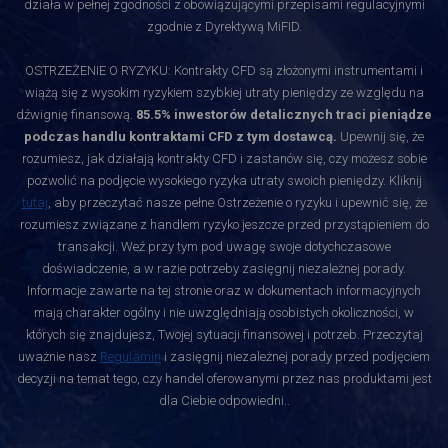
działa w pełnej zgodności z obowiązującymi przepisami regulacyjnymi
zgodnie z Dyrektywą MiFID.
OSTRZEŻENIE O RYZYKU: Kontrakty CFD są złożonymi instrumentami i
wiążą się z wysokim ryzykiem szybkiej utraty pieniędzy ze względu na
dźwignię finansową.
85.5% inwestorów detalicznych traci pieniądze
podczas handlu kontraktami CFD z tym dostawcą.
Upewnij się, że
rozumiesz, jak działają kontrakty CFD i zastanów się, czy możesz sobie
pozwolić na podjęcie wysokiego ryzyka utraty swoich pieniędzy. Kliknij
tutaj
, aby przeczytać nasze pełne Ostrzeżenie o ryzyku i upewnić się, że
rozumiesz związane z handlem ryzyko jeszcze przed przystąpieniem do
transakcji. Weź przy tym pod uwagę swoje dotychczasowe
doświadczenie, a w razie potrzeby zasięgnij niezależnej porady.
Informacje zawarte na tej stronie oraz w dokumentach informacyjnych
mają charakter ogólny i nie uwzględniają osobistych okoliczności, w
których się znajdujesz, Twojej sytuacji finansowej i potrzeb. Przeczytaj
uważnie nasz
Regulamin
i zasięgnij niezależnej porady przed podjęciem
decyzji na temat tego, czy handel oferowanymi przez nas produktami jest
dla Ciebie odpowiedni.
.