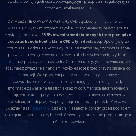
działa w pełnej zgodności z obowiązującymi przepisami regulacyjnymi
zgodnie z Dyrektywą MiFID.
OSTRZEŻENIE O RYZYKU: Kontrakty CFD są złożonymi instrumentami i
wiążą się z wysokim ryzykiem szybkiej utraty pieniędzy ze względu na
dźwignię finansową.
85.5% inwestorów detalicznych traci pieniądze
podczas handlu kontraktami CFD z tym dostawcą.
Upewnij się, że
rozumiesz, jak działają kontrakty CFD i zastanów się, czy możesz sobie
pozwolić na podjęcie wysokiego ryzyka utraty swoich pieniędzy. Kliknij
tutaj
, aby przeczytać nasze pełne Ostrzeżenie o ryzyku i upewnić się, że
rozumiesz związane z handlem ryzyko jeszcze przed przystąpieniem do
transakcji. Weź przy tym pod uwagę swoje dotychczasowe
doświadczenie, a w razie potrzeby zasięgnij niezależnej porady.
Informacje zawarte na tej stronie oraz w dokumentach informacyjnych
mają charakter ogólny i nie uwzględniają osobistych okoliczności, w
których się znajdujesz, Twojej sytuacji finansowej i potrzeb. Przeczytaj
uważnie nasz
Regulamin
i zasięgnij niezależnej porady przed podjęciem
decyzji na temat tego, czy handel oferowanymi przez nas produktami jest
dla Ciebie odpowiedni.
.