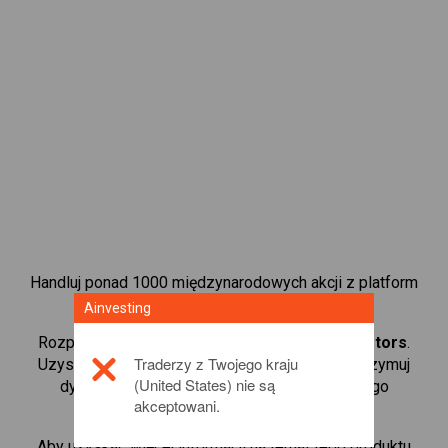
Handluj ponad 1000 międzynarodowych akcji z platform
handlową CFD od Ainvesting.
Ainvesting
Rozpocznij handel kontraktami CFD w
Tesla Motors
.
Traderzy z Twojego kraju
Uzyskaj notowania w czasie rzeczywistym i otrzymuj
(United States) nie są
dywidendy tak, jak w przypadku rzeczywistego
akceptowani.
posiadania akcji.
Aby uzyskać więcej informacji na temat tego produktu