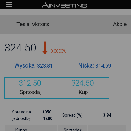
Tesla Motors
Akcje
324.50
-0.8000%
Wysoka:
Niska:
323.81
314.69
312.50
324.50
Sprzedaj
Kup
Spread na
1050-
Spread (%)
3.84
jednostkę
1200
Kupno
Sprzedaż