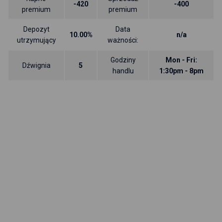
-420
-400
premium
premium
Depozyt
Data
10.00%
n/a
utrzymujący
ważności:
Godziny
Mon - Fri:
Dźwignia
5
handlu
1:30pm - 8pm