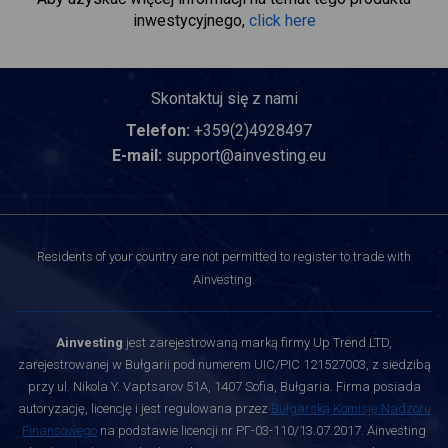
inwestycyjnego,
click here
Skontaktuj się z nami
Telefon:
+359(2)4928497
E-mail:
support@ainvesting.eu
Residents of your country are not permitted to register to trade with
Ainvesting.
Ainvesting
jest zarejestrowaną marką firmy Up Trend LTD,
zarejestrowanej w Bułgarii pod numerem UIC/PIC 121527003, z siedzibą
przy ul. Nikola Y. Vaptsarov 51A, 1407 Sofia, Bułgaria. Firma posiada
autoryzację, licencję i jest regulowana przez
Bułgarską Komisję Nadzoru
Finansowego
na podstawie licencji nr РГ-03-110/13.07.2017. Ainvesting