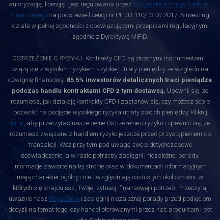
autoryzację, licencję i jest regulowana przez
Bułgarską Komisję Nadzoru
Finansowego
na podstawie licencji nr РГ-03-110/13.07.2017. Ainvesting
działa w pełnej zgodności z obowiązującymi przepisami regulacyjnymi
zgodnie z Dyrektywą MiFID.
OSTRZEŻENIE O RYZYKU: Kontrakty CFD są złożonymi instrumentami i
wiążą się z wysokim ryzykiem szybkiej utraty pieniędzy ze względu na
dźwignię finansową.
85.5% inwestorów detalicznych traci pieniądze
podczas handlu kontraktami CFD z tym dostawcą.
Upewnij się, że
rozumiesz, jak działają kontrakty CFD i zastanów się, czy możesz sobie
pozwolić na podjęcie wysokiego ryzyka utraty swoich pieniędzy. Kliknij
tutaj
, aby przeczytać nasze pełne Ostrzeżenie o ryzyku i upewnić się, że
rozumiesz związane z handlem ryzyko jeszcze przed przystąpieniem do
transakcji. Weź przy tym pod uwagę swoje dotychczasowe
doświadczenie, a w razie potrzeby zasięgnij niezależnej porady.
Informacje zawarte na tej stronie oraz w dokumentach informacyjnych
mają charakter ogólny i nie uwzględniają osobistych okoliczności, w
których się znajdujesz, Twojej sytuacji finansowej i potrzeb. Przeczytaj
uważnie nasz
Regulamin
i zasięgnij niezależnej porady przed podjęciem
decyzji na temat tego, czy handel oferowanymi przez nas produktami jest