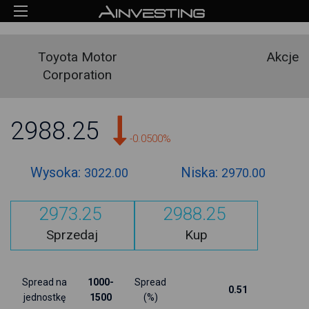
Toyota Motor
Akcje
Corporation
2988.25
-0.0500%
Wysoka:
Niska:
3022.00
2970.00
2973.25
2988.25
Sprzedaj
Kup
Spread na
1000-
Spread
0.51
jednostkę
1500
(%)