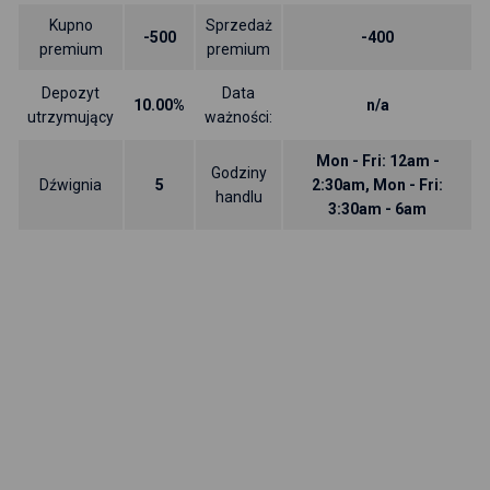
Kupno
Sprzedaż
-500
-400
premium
premium
Depozyt
Data
10.00%
n/a
utrzymujący
ważności:
Mon - Fri: 12am -
Godziny
Dźwignia
5
2:30am, Mon - Fri:
handlu
3:30am - 6am