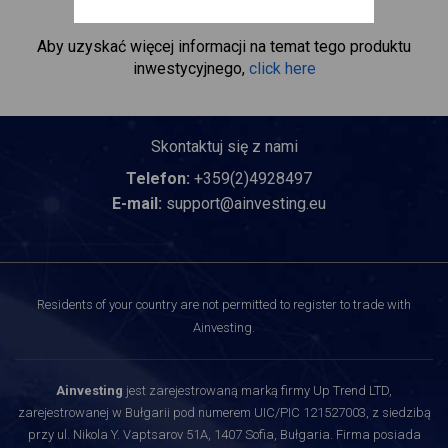
rzeczywistego posiadania akcji.
Aby uzyskać więcej informacji na temat tego produktu
inwestycyjnego,
click here
Skontaktuj się z nami
Telefon:
+359(2)4928497
E-mail:
support@ainvesting.eu
Residents of your country are not permitted to register to trade with
Ainvesting.
Ainvesting
jest zarejestrowaną marką firmy Up Trend LTD,
zarejestrowanej w Bułgarii pod numerem UIC/PIC 121527003, z siedzibą
przy ul. Nikola Y. Vaptsarov 51A, 1407 Sofia, Bułgaria. Firma posiada