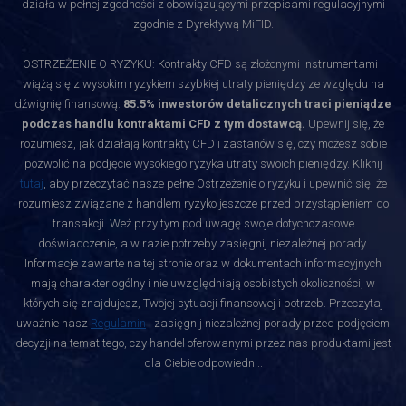
działa w pełnej zgodności z obowiązującymi przepisami regulacyjnymi
zgodnie z Dyrektywą MiFID.
OSTRZEŻENIE O RYZYKU: Kontrakty CFD są złożonymi instrumentami i
wiążą się z wysokim ryzykiem szybkiej utraty pieniędzy ze względu na
dźwignię finansową.
85.5% inwestorów detalicznych traci pieniądze
podczas handlu kontraktami CFD z tym dostawcą.
Upewnij się, że
rozumiesz, jak działają kontrakty CFD i zastanów się, czy możesz sobie
pozwolić na podjęcie wysokiego ryzyka utraty swoich pieniędzy. Kliknij
tutaj
, aby przeczytać nasze pełne Ostrzeżenie o ryzyku i upewnić się, że
rozumiesz związane z handlem ryzyko jeszcze przed przystąpieniem do
transakcji. Weź przy tym pod uwagę swoje dotychczasowe
doświadczenie, a w razie potrzeby zasięgnij niezależnej porady.
Informacje zawarte na tej stronie oraz w dokumentach informacyjnych
mają charakter ogólny i nie uwzględniają osobistych okoliczności, w
których się znajdujesz, Twojej sytuacji finansowej i potrzeb. Przeczytaj
uważnie nasz
Regulamin
i zasięgnij niezależnej porady przed podjęciem
decyzji na temat tego, czy handel oferowanymi przez nas produktami jest
dla Ciebie odpowiedni.
.