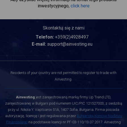
inwestycyjnego,
click here
Skontaktuj się z nami
Telefon:
+359(2)4928497
E-mail:
support@ainvesting.eu
Residents of your country are not permitted to register to trade with
Ainvesting.
Ainvesting
jest zarejestrowaną marką firmy Up Trend LTD,
zarejestrowanej w Bułgarii pod numerem UIC/PIC 121527003, z siedzibą
przy ul. Nikola Y. Vaptsarov 51A, 1407 Sofia, Bułgaria. Firma posiada
autoryzację, licencję i jest regulowana przez
Bułgarską Komisję Nadzoru
Finansowego
na podstawie licencji nr РГ-03-110/13.07.2017. Ainvesting