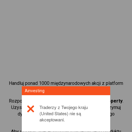
Handluj ponad 1000 międzynarodowych akcji z platform
handlową CFD od Ainvesting.
Ainvesting
Rozpocznij handel kontraktami CFD w
Simon Property
.
Traderzy z Twojego kraju
Uzyskaj notowania w czasie rzeczywistym i otrzymuj
(United States) nie są
dywidendy tak, jak w przypadku rzeczywistego
akceptowani.
posiadania akcji.
Aby uzyskać więcej informacji na temat tego produktu