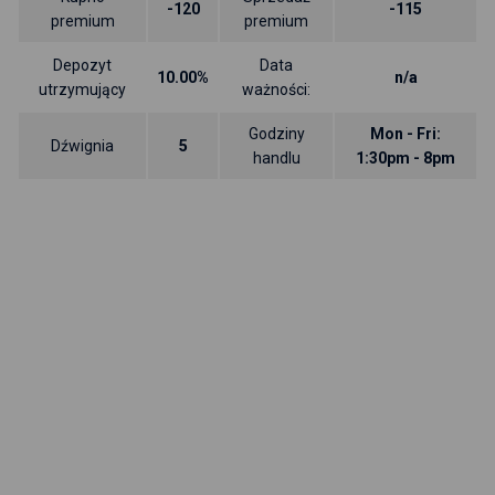
-120
-115
premium
premium
Depozyt
Data
10.00%
n/a
utrzymujący
ważności:
Godziny
Mon - Fri:
Dźwignia
5
handlu
1:30pm - 8pm