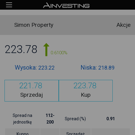
Simon Property
Akcje
223.78
0.6100%
Wysoka:
Niska:
223.22
218.89
221.78
223.78
Sprzedaj
Kup
Spread na
112-
Spread (%)
0.91
jednostkę
200
Kupno
Sprzedaż