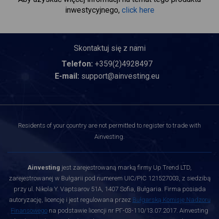
inwestycyjnego,
click here
Skontaktuj się z nami
Telefon:
+359(2)4928497
E-mail:
support@ainvesting.eu
Residents of your country are not permitted to register to trade with
Ainvesting.
Ainvesting
jest zarejestrowaną marką firmy Up Trend LTD,
zarejestrowanej w Bułgarii pod numerem UIC/PIC 121527003, z siedzibą
przy ul. Nikola Y. Vaptsarov 51A, 1407 Sofia, Bułgaria. Firma posiada
autoryzację, licencję i jest regulowana przez
Bułgarską Komisję Nadzoru
Finansowego
na podstawie licencji nr РГ-03-110/13.07.2017. Ainvesting