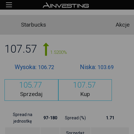
Starbucks
Akcje
107.57
1.5200%
Wysoka:
Niska:
106.72
103.69
105.77
107.57
Sprzedaj
Kup
Spread na
97-180
Spread (%)
1.71
jednostkę
Sprzedaż