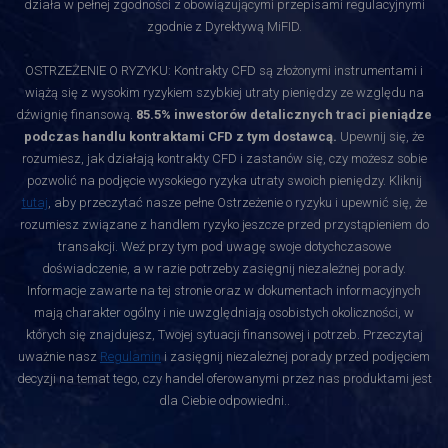
działa w pełnej zgodności z obowiązującymi przepisami regulacyjnymi
zgodnie z Dyrektywą MiFID.
OSTRZEŻENIE O RYZYKU: Kontrakty CFD są złożonymi instrumentami i
wiążą się z wysokim ryzykiem szybkiej utraty pieniędzy ze względu na
dźwignię finansową.
85.5% inwestorów detalicznych traci pieniądze
podczas handlu kontraktami CFD z tym dostawcą.
Upewnij się, że
rozumiesz, jak działają kontrakty CFD i zastanów się, czy możesz sobie
pozwolić na podjęcie wysokiego ryzyka utraty swoich pieniędzy. Kliknij
tutaj
, aby przeczytać nasze pełne Ostrzeżenie o ryzyku i upewnić się, że
rozumiesz związane z handlem ryzyko jeszcze przed przystąpieniem do
transakcji. Weź przy tym pod uwagę swoje dotychczasowe
doświadczenie, a w razie potrzeby zasięgnij niezależnej porady.
Informacje zawarte na tej stronie oraz w dokumentach informacyjnych
mają charakter ogólny i nie uwzględniają osobistych okoliczności, w
których się znajdujesz, Twojej sytuacji finansowej i potrzeb. Przeczytaj
uważnie nasz
Regulamin
i zasięgnij niezależnej porady przed podjęciem
decyzji na temat tego, czy handel oferowanymi przez nas produktami jest
dla Ciebie odpowiedni.
.