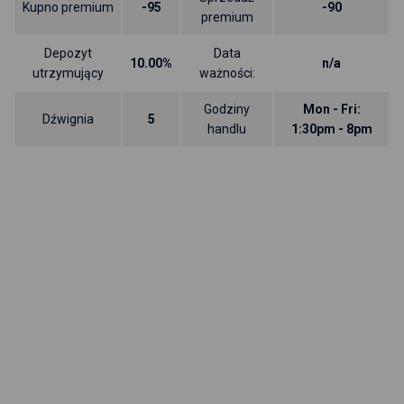
Kupno premium
-95
-90
premium
Depozyt
Data
10.00%
n/a
utrzymujący
ważności:
Godziny
Mon - Fri:
Dźwignia
5
handlu
1:30pm - 8pm