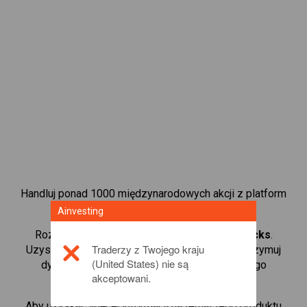
Handluj ponad 1000 międzynarodowych akcji z platform
handlową CFD od Ainvesting.
Ainvesting
Rozpocznij handel kontraktami CFD w
Starbucks
.
Traderzy z Twojego kraju
Uzyskaj notowania w czasie rzeczywistym i otrzymuj
(United States) nie są
dywidendy tak, jak w przypadku rzeczywistego
akceptowani.
posiadania akcji.
Aby uzyskać więcej informacji na temat tego produktu