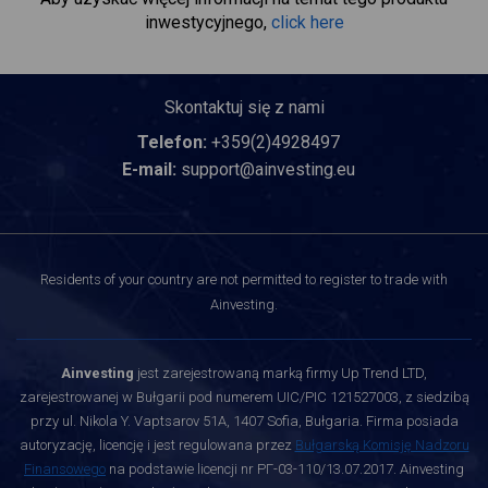
inwestycyjnego,
click here
Skontaktuj się z nami
Telefon:
+359(2)4928497
E-mail:
support@ainvesting.eu
Residents of your country are not permitted to register to trade with
Ainvesting.
Ainvesting
jest zarejestrowaną marką firmy Up Trend LTD,
zarejestrowanej w Bułgarii pod numerem UIC/PIC 121527003, z siedzibą
przy ul. Nikola Y. Vaptsarov 51A, 1407 Sofia, Bułgaria. Firma posiada
autoryzację, licencję i jest regulowana przez
Bułgarską Komisję Nadzoru
Finansowego
na podstawie licencji nr РГ-03-110/13.07.2017. Ainvesting