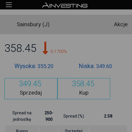
Sainsbury (J)
Akcje
358.45
-0.1700%
Wysoka:
Niska:
355.20
349.60
349.45
358.45
Sprzedaj
Kup
Spread na
250-
Spread (%)
2.58
jednostkę
900
Kupno
Sprzedaż