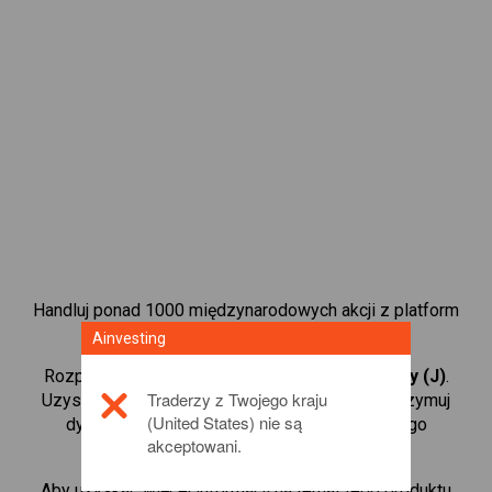
Handluj ponad 1000 międzynarodowych akcji z platform
handlową CFD od Ainvesting.
Ainvesting
Rozpocznij handel kontraktami CFD w
Sainsbury (J)
.
Traderzy z Twojego kraju
Uzyskaj notowania w czasie rzeczywistym i otrzymuj
(United States) nie są
dywidendy tak, jak w przypadku rzeczywistego
akceptowani.
posiadania akcji.
Aby uzyskać więcej informacji na temat tego produktu