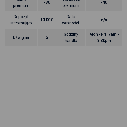
-30
-40
premium
premium
Depozyt
Data
10.00%
n/a
utrzymujący
ważności:
Godziny
Mon - Fri: 7am -
Dźwignia
5
handlu
3:30pm