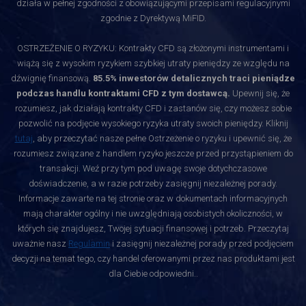
działa w pełnej zgodności z obowiązującymi przepisami regulacyjnymi
zgodnie z Dyrektywą MiFID.
OSTRZEŻENIE O RYZYKU: Kontrakty CFD są złożonymi instrumentami i
wiążą się z wysokim ryzykiem szybkiej utraty pieniędzy ze względu na
dźwignię finansową.
85.5% inwestorów detalicznych traci pieniądze
podczas handlu kontraktami CFD z tym dostawcą.
Upewnij się, że
rozumiesz, jak działają kontrakty CFD i zastanów się, czy możesz sobie
pozwolić na podjęcie wysokiego ryzyka utraty swoich pieniędzy. Kliknij
tutaj
, aby przeczytać nasze pełne Ostrzeżenie o ryzyku i upewnić się, że
rozumiesz związane z handlem ryzyko jeszcze przed przystąpieniem do
transakcji. Weź przy tym pod uwagę swoje dotychczasowe
doświadczenie, a w razie potrzeby zasięgnij niezależnej porady.
Informacje zawarte na tej stronie oraz w dokumentach informacyjnych
mają charakter ogólny i nie uwzględniają osobistych okoliczności, w
których się znajdujesz, Twojej sytuacji finansowej i potrzeb. Przeczytaj
uważnie nasz
Regulamin
i zasięgnij niezależnej porady przed podjęciem
decyzji na temat tego, czy handel oferowanymi przez nas produktami jest
dla Ciebie odpowiedni.
.