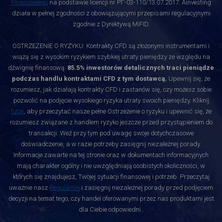
Finansowego
na podstawie licencji nr РГ-03-110/13.07.2017. Ainvesting
działa w pełnej zgodności z obowiązującymi przepisami regulacyjnymi
zgodnie z Dyrektywą MiFID.
OSTRZEŻENIE O RYZYKU: Kontrakty CFD są złożonymi instrumentami i
wiążą się z wysokim ryzykiem szybkiej utraty pieniędzy ze względu na
dźwignię finansową.
85.5% inwestorów detalicznych traci pieniądze
podczas handlu kontraktami CFD z tym dostawcą.
Upewnij się, że
rozumiesz, jak działają kontrakty CFD i zastanów się, czy możesz sobie
pozwolić na podjęcie wysokiego ryzyka utraty swoich pieniędzy. Kliknij
tutaj
, aby przeczytać nasze pełne Ostrzeżenie o ryzyku i upewnić się, że
rozumiesz związane z handlem ryzyko jeszcze przed przystąpieniem do
transakcji. Weź przy tym pod uwagę swoje dotychczasowe
doświadczenie, a w razie potrzeby zasięgnij niezależnej porady.
Informacje zawarte na tej stronie oraz w dokumentach informacyjnych
mają charakter ogólny i nie uwzględniają osobistych okoliczności, w
których się znajdujesz, Twojej sytuacji finansowej i potrzeb. Przeczytaj
uważnie nasz
Regulamin
i zasięgnij niezależnej porady przed podjęciem
decyzji na temat tego, czy handel oferowanymi przez nas produktami jest
dla Ciebie odpowiedni.
.