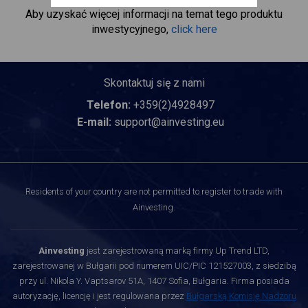
Aby uzyskać więcej informacji na temat tego produktu
inwestycyjnego,
click here
Skontaktuj się z nami
Telefon:
+359(2)4928497
E-mail:
support@ainvesting.eu
Residents of your country are not permitted to register to trade with
Ainvesting.
Ainvesting
jest zarejestrowaną marką firmy Up Trend LTD,
zarejestrowanej w Bułgarii pod numerem UIC/PIC 121527003, z siedzibą
przy ul. Nikola Y. Vaptsarov 51A, 1407 Sofia, Bułgaria. Firma posiada
autoryzację, licencję i jest regulowana przez
Bułgarską Komisję Nadzoru