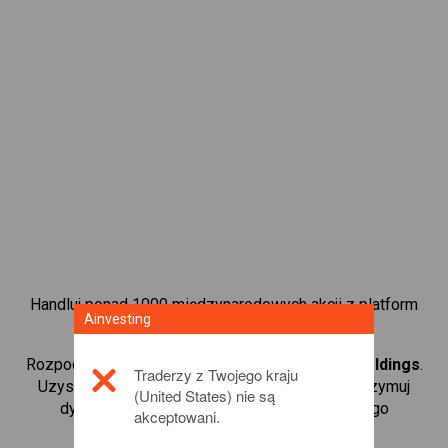
Handluj ponad 1000 międzynarodowych akcji z platform
Ainvesting
handlową CFD od Ainvesting.
Rozpocznij handel kontraktami CFD w
Resona Holdings
.
Traderzy z Twojego kraju
Uzyskaj notowania w czasie rzeczywistym i otrzymuj
(United States) nie są
dywidendy tak, jak w przypadku rzeczywistego
akceptowani.
posiadania akcji.