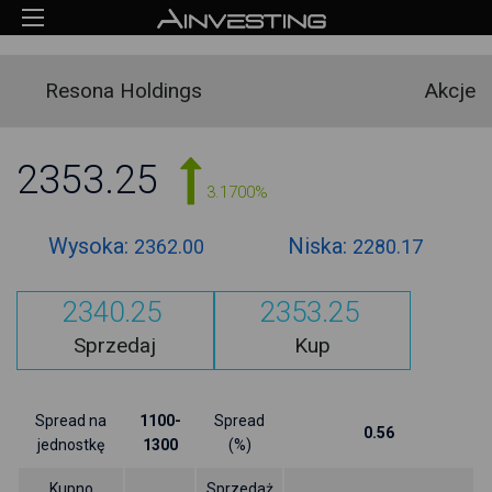
Resona Holdings
Akcje
2353.25
3.1700%
Wysoka:
Niska:
2362.00
2280.17
2340.25
2353.25
Sprzedaj
Kup
Spread na
1100-
Spread
0.56
jednostkę
1300
(%)
Kupno
Sprzedaż