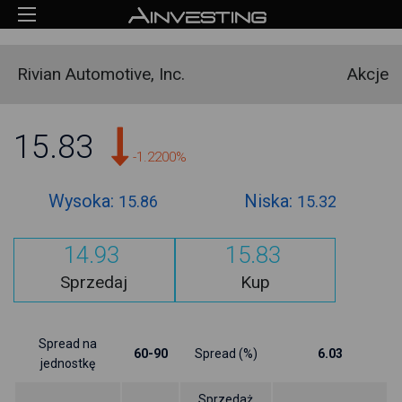
Rivian Automotive, Inc.
Akcje
15.83
-1.2200%
Wysoka:
Niska:
15.86
15.32
14.93
15.83
Sprzedaj
Kup
Spread na
60-90
Spread (%)
6.03
jednostkę
Sprzedaż