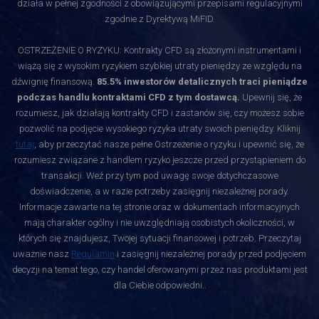
działa w pełnej zgodności z obowiązującymi przepisami regulacyjnymi
zgodnie z Dyrektywą MiFID.
OSTRZEŻENIE O RYZYKU: Kontrakty CFD są złożonymi instrumentami i
wiążą się z wysokim ryzykiem szybkiej utraty pieniędzy ze względu na
dźwignię finansową.
85.5% inwestorów detalicznych traci pieniądze
podczas handlu kontraktami CFD z tym dostawcą.
Upewnij się, że
rozumiesz, jak działają kontrakty CFD i zastanów się, czy możesz sobie
pozwolić na podjęcie wysokiego ryzyka utraty swoich pieniędzy. Kliknij
tutaj
, aby przeczytać nasze pełne Ostrzeżenie o ryzyku i upewnić się, że
rozumiesz związane z handlem ryzyko jeszcze przed przystąpieniem do
transakcji. Weź przy tym pod uwagę swoje dotychczasowe
doświadczenie, a w razie potrzeby zasięgnij niezależnej porady.
Informacje zawarte na tej stronie oraz w dokumentach informacyjnych
mają charakter ogólny i nie uwzględniają osobistych okoliczności, w
których się znajdujesz, Twojej sytuacji finansowej i potrzeb. Przeczytaj
uważnie nasz
Regulamin
i zasięgnij niezależnej porady przed podjęciem
decyzji na temat tego, czy handel oferowanymi przez nas produktami jest
dla Ciebie odpowiedni.
.