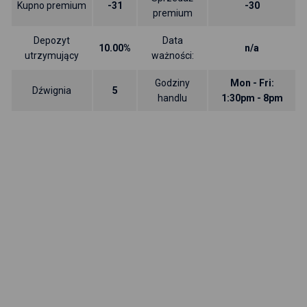
Kupno premium
-31
-30
premium
Depozyt
Data
10.00%
n/a
utrzymujący
ważności:
Godziny
Mon - Fri:
Dźwignia
5
handlu
1:30pm - 8pm