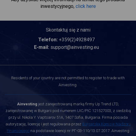
inwestycyjnego,
click here
Skontaktuj się z nami
Telefon:
+359(2)4928497
E-mail:
support@ainvesting.eu
Residents of your country are not permitted to register to trade with
Ainvesting.
Ainvesting
jest zarejestrowaną marką firmy Up Trend LTD,
zarejestrowanej w Bułgarii pod numerem UIC/PIC 121527003, z siedzibą
przy ul. Nikola Y. Vaptsarov 51A, 1407 Sofia, Bułgaria. Firma posiada
autoryzację, licencję i jest regulowana przez
Bułgarską Komisję Nadzoru
Finansowego
na podstawie licencji nr РГ-03-110/13.07.2017. Ainvesting