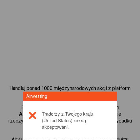
Handluj ponad 1000 międzynarodowych akcji z platform
handlową CFD od Ainvesting.
Ainvesting
Rozpocznij handel kontraktami CFD w
Rivian
Traderzy z Twojego kraju
Automotive, Inc.
. Uzyskaj notowania w czasie
(United States) nie są
rzeczywistym i otrzymuj dywidendy tak, jak w przypadku
akceptowani.
rzeczywistego posiadania akcji.
Aby uzyskać więcej informacji na temat tego produktu