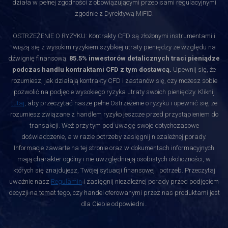
działa w pełnej zgodności z obowiązującymi przepisami regulacyjnymi
zgodnie z Dyrektywą MiFID.
OSTRZEŻENIE O RYZYKU: Kontrakty CFD są złożonymi instrumentami i
wiążą się z wysokim ryzykiem szybkiej utraty pieniędzy ze względu na
dźwignię finansową.
85.5% inwestorów detalicznych traci pieniądze
podczas handlu kontraktami CFD z tym dostawcą.
Upewnij się, że
rozumiesz, jak działają kontrakty CFD i zastanów się, czy możesz sobie
pozwolić na podjęcie wysokiego ryzyka utraty swoich pieniędzy. Kliknij
tutaj
, aby przeczytać nasze pełne Ostrzeżenie o ryzyku i upewnić się, że
rozumiesz związane z handlem ryzyko jeszcze przed przystąpieniem do
transakcji. Weź przy tym pod uwagę swoje dotychczasowe
doświadczenie, a w razie potrzeby zasięgnij niezależnej porady.
Informacje zawarte na tej stronie oraz w dokumentach informacyjnych
mają charakter ogólny i nie uwzględniają osobistych okoliczności, w
których się znajdujesz, Twojej sytuacji finansowej i potrzeb. Przeczytaj
uważnie nasz
Regulamin
i zasięgnij niezależnej porady przed podjęciem
decyzji na temat tego, czy handel oferowanymi przez nas produktami jest
dla Ciebie odpowiedni.
.