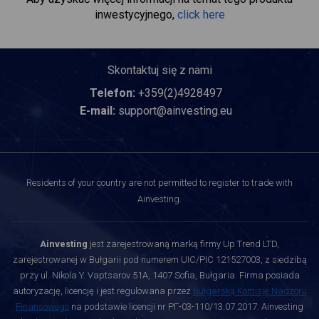
inwestycyjnego,
click here
Skontaktuj się z nami
Telefon:
+359(2)4928497
E-mail:
support@ainvesting.eu
Residents of your country are not permitted to register to trade with
Ainvesting.
Ainvesting
jest zarejestrowaną marką firmy Up Trend LTD,
zarejestrowanej w Bułgarii pod numerem UIC/PIC 121527003, z siedzibą
przy ul. Nikola Y. Vaptsarov 51A, 1407 Sofia, Bułgaria. Firma posiada
autoryzację, licencję i jest regulowana przez
Bułgarską Komisję Nadzoru
Finansowego
na podstawie licencji nr РГ-03-110/13.07.2017. Ainvesting