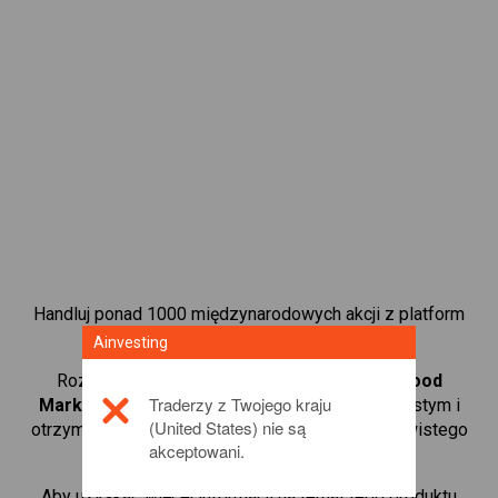
Handluj ponad 1000 międzynarodowych akcji z platform
handlową CFD od Ainvesting.
Ainvesting
Rozpocznij handel kontraktami CFD w
Robinhood
Traderzy z Twojego kraju
Markets
. Uzyskaj notowania w czasie rzeczywistym i
(United States) nie są
otrzymuj dywidendy tak, jak w przypadku rzeczywistego
akceptowani.
posiadania akcji.
Aby uzyskać więcej informacji na temat tego produktu