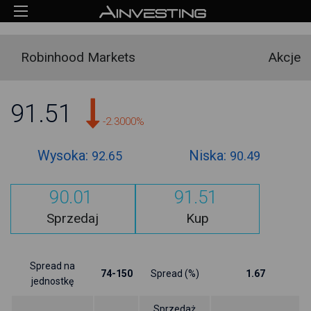
Robinhood Markets
Akcje
91.51
-2.3000%
Wysoka:
Niska:
92.65
90.49
90.01
91.51
Sprzedaj
Kup
Spread na
74-150
Spread (%)
1.67
jednostkę
Sprzedaż