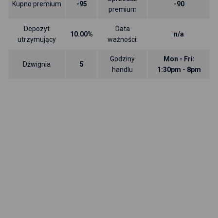
Kupno premium
-95
-90
premium
Depozyt
Data
10.00%
n/a
utrzymujący
ważności:
Godziny
Mon - Fri:
Dźwignia
5
handlu
1:30pm - 8pm