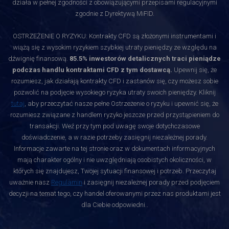
działa w pełnej zgodności z obowiązującymi przepisami regulacyjnymi
zgodnie z Dyrektywą MiFID.
OSTRZEŻENIE O RYZYKU: Kontrakty CFD są złożonymi instrumentami i
wiążą się z wysokim ryzykiem szybkiej utraty pieniędzy ze względu na
dźwignię finansową.
85.5% inwestorów detalicznych traci pieniądze
podczas handlu kontraktami CFD z tym dostawcą.
Upewnij się, że
rozumiesz, jak działają kontrakty CFD i zastanów się, czy możesz sobie
pozwolić na podjęcie wysokiego ryzyka utraty swoich pieniędzy. Kliknij
tutaj
, aby przeczytać nasze pełne Ostrzeżenie o ryzyku i upewnić się, że
rozumiesz związane z handlem ryzyko jeszcze przed przystąpieniem do
transakcji. Weź przy tym pod uwagę swoje dotychczasowe
doświadczenie, a w razie potrzeby zasięgnij niezależnej porady.
Informacje zawarte na tej stronie oraz w dokumentach informacyjnych
mają charakter ogólny i nie uwzględniają osobistych okoliczności, w
których się znajdujesz, Twojej sytuacji finansowej i potrzeb. Przeczytaj
uważnie nasz
Regulamin
i zasięgnij niezależnej porady przed podjęciem
decyzji na temat tego, czy handel oferowanymi przez nas produktami jest
dla Ciebie odpowiedni.
.