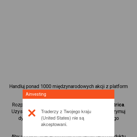
Handluj ponad 1000 międzynarodowych akcji z platform
handlową CFD od Ainvesting.
Ainvesting
Rozpocznij handel kontraktami CFD w
Red Electrica
.
Traderzy z Twojego kraju
Uzyskaj notowania w czasie rzeczywistym i otrzymuj
(United States) nie są
dywidendy tak, jak w przypadku rzeczywistego
akceptowani.
posiadania akcji.
Aby uzyskać więcej informacji na temat tego produktu