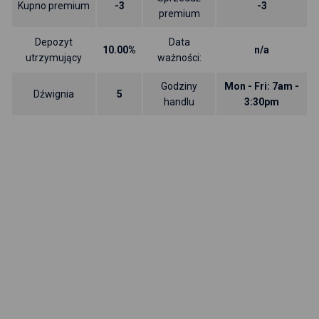
Kupno premium
-3
-3
premium
Depozyt
Data
10.00%
n/a
utrzymujący
ważności:
Godziny
Mon - Fri: 7am -
Dźwignia
5
handlu
3:30pm