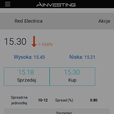
Red Electrica
Akcje
15.30
-1.4300%
Wysoka:
Niska:
15.45
15.21
15.18
15.30
Sprzedaj
Kup
Spread na
10-12
Spread (%)
0.80
jednostkę
Sprzedaż