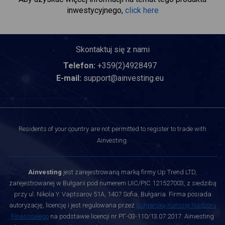
inwestycyjnego,
click here
Skontaktuj się z nami
Telefon:
+359(2)4928497
E-mail:
support@ainvesting.eu
Residents of your country are not permitted to register to trade with
Ainvesting.
Ainvesting
jest zarejestrowaną marką firmy Up Trend LTD,
zarejestrowanej w Bułgarii pod numerem UIC/PIC 121527003, z siedzibą
przy ul. Nikola Y. Vaptsarov 51A, 1407 Sofia, Bułgaria. Firma posiada
autoryzację, licencję i jest regulowana przez
Bułgarską Komisję Nadzoru
Finansowego
na podstawie licencji nr РГ-03-110/13.07.2017. Ainvesting