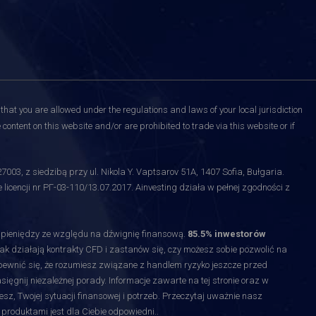
that you are allowed under the regulations and laws of your local jurisdiction
content on this website and/or are prohibited to trade via this website or if
3, z siedzibą przy ul. Nikola Y. Vaptsarov 51A, 1407 Sofia, Bułgaria.
licencji nr РГ-03-110/13.07.2017. Ainvesting działa w pełnej zgodności z
y pieniędzy ze względu na dźwignię finansową.
85.5% inwestorów
jak działają kontrakty CFD i zastanów się, czy możesz sobie pozwolić na
upewnić się, że rozumiesz związane z handlem ryzyko jeszcze przed
gnij niezależnej porady. Informacje zawarte na tej stronie oraz w
esz, Twojej sytuacji finansowej i potrzeb. Przeczytaj uważnie nasz
 produktami jest dla Ciebie odpowiedni.
.