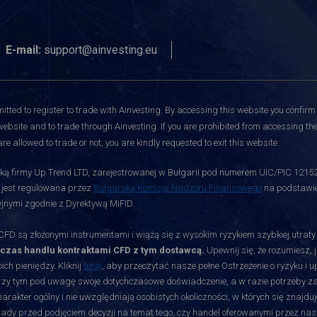
E-mail:
support@ainvesting.eu
itted to register to trade with Ainvesting.
By accessing this website you confirm 
website and to trade through Ainvesting. If you are prohibited from accessing the 
re allowed to trade or not, you are kindly requested to exit this website.
ą firmy Up Trend LTD, zarejestrowanej w Bułgarii pod numerem UIC/PIC 12152700
i jest regulowana przez
Bułgarską Komisję Nadzoru Finansowego
na podstawie 
jnymi zgodnie z Dyrektywą MiFID.
D są złożonymi instrumentami i wiążą się z wysokim ryzykiem szybkiej utrat
dczas handlu kontraktami CFD z tym dostawcą.
Upewnij się, że rozumiesz, 
ch pieniędzy. Kliknij
tutaj
, aby przeczytać nasze pełne Ostrzeżenie o ryzyku i 
rzy tym pod uwagę swoje dotychczasowe doświadczenie, a w razie potrzeby zasię
akter ogólny i nie uwzględniają osobistych okoliczności, w których się znajduj
orady przed podjęciem decyzji na temat tego, czy handel oferowanymi przez nas