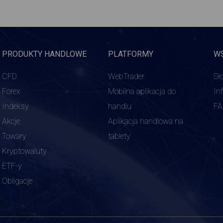
PRODUKTY HANDLOWE
PLATFORMY
W
CFD
WebTrader
Sł
Forex
Mobilna aplikacja do
In
Indeksy
handlu
F
Akcje
Aplikacja handlowa na
Towary
tablety
Kryptowaluty
ETF-y
Obligacje