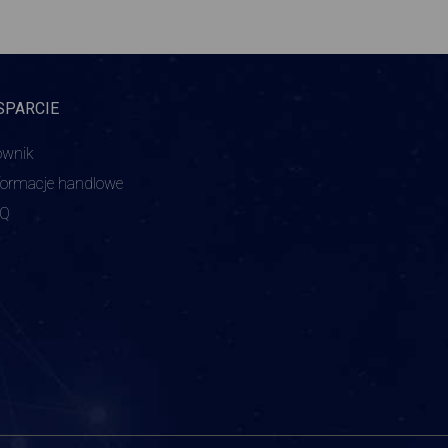
SPARCIE
ownik
formacje handlowe
AQ