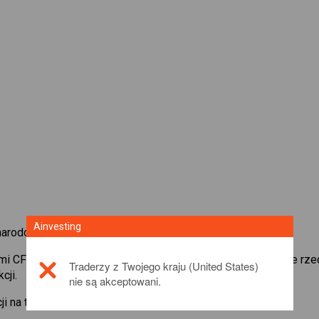
Ainvesting
arodowych akcji z platform handlową CFD od Ainvesting.
ami CFD w
Rakuten Group, Inc.
. Uzyskaj notowania w czasie rze
Traderzy z Twojego kraju (United States)
cji.
nie są akceptowani.
ji na temat tego produktu inwestycyjnego,
click here