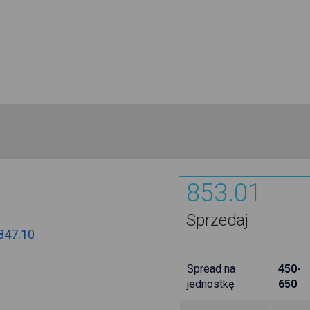
853.01
Sprzedaj
847.10
Spread na
450-
jednostkę
650