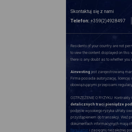
Skontaktuj się z nami
Telefon:
+359(2)4928497
Residents of your country are not perm
to view the content displayed on this 
there is any doubt as to whether you a
Ainvesting
jest zarejestrowaną mark
Firma posiada autoryzację, licencję 
obowiązującymi przepisami regulacy
OSTRZEŻENIE O RYZYKU: Kontrakty CF
detalicznych traci pieniądze po
podjęcie wysokiego ryzyka utraty swoi
przystąpieniem do transakcji. Weź p
dokumentach informacyjnych mają char
Regulamin
i zasięgnij niezależnej p