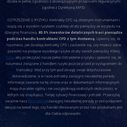
działa w pełnej zgodności z obowiązującymi przepisami regulacyjnymi
zgodnie z Dyrektywą MiFID.
OSTRZEŻENIE O RYZYKU: Kontrakty CFD są złożonymi instrumentami i
wiążą się z wysokim ryzykiem szybkiej utraty pieniędzy ze względu na
dźwignię finansową.
85.5% inwestorów detalicznych traci pieniądze
podczas handlu kontraktami CFD z tym dostawcą.
Upewnij się, że
rozumiesz, jak działają kontrakty CFD i zastanów się, czy możesz sobie
pozwolić na podjęcie wysokiego ryzyka utraty swoich pieniędzy. Kliknij
tutaj
, aby przeczytać nasze pełne Ostrzeżenie o ryzyku i upewnić się, że
rozumiesz związane z handlem ryzyko jeszcze przed przystąpieniem do
transakcji. Weź przy tym pod uwagę swoje dotychczasowe
doświadczenie, a w razie potrzeby zasięgnij niezależnej porady.
Informacje zawarte na tej stronie oraz w dokumentach informacyjnych
mają charakter ogólny i nie uwzględniają osobistych okoliczności, w
których się znajdujesz, Twojej sytuacji finansowej i potrzeb. Przeczytaj
uważnie nasz
Regulamin
i zasięgnij niezależnej porady przed podjęciem
decyzji na temat tego, czy handel oferowanymi przez nas produktami jest
dla Ciebie odpowiedni.
.