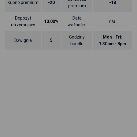
Kupno premium
-20
-18
premium
Depozyt
Data
10.00%
n/a
utrzymujący
ważności:
Godziny
Mon - Fri:
Dźwignia
5
handlu
1:30pm - 8pm