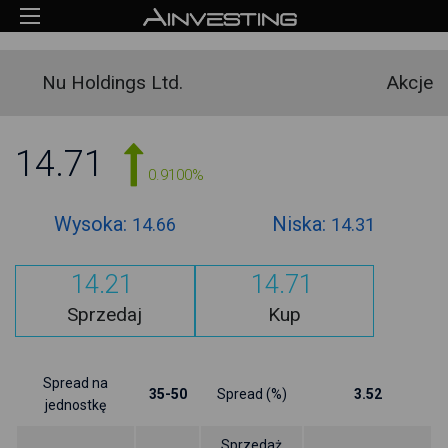
Nu Holdings Ltd.
Akcje
14.71
0.9100%
Wysoka:
Niska:
14.66
14.31
14.21
14.71
Sprzedaj
Kup
Spread na
35-50
Spread (%)
3.52
jednostkę
Sprzedaż