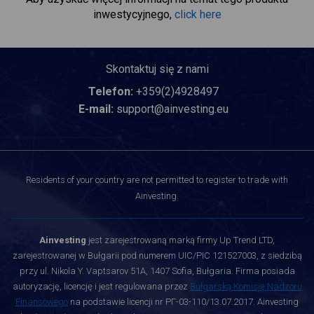
inwestycyjnego,
click here
Skontaktuj się z nami
Telefon:
+359(2)4928497
E-mail:
support@ainvesting.eu
Residents of your country are not permitted to register to trade with
Ainvesting.
Ainvesting
jest zarejestrowaną marką firmy Up Trend LTD,
zarejestrowanej w Bułgarii pod numerem UIC/PIC 121527003, z siedzibą
przy ul. Nikola Y. Vaptsarov 51A, 1407 Sofia, Bułgaria. Firma posiada
autoryzację, licencję i jest regulowana przez
Bułgarską Komisję Nadzoru
Finansowego
na podstawie licencji nr РГ-03-110/13.07.2017. Ainvesting