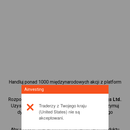
Handluj ponad 1000 międzynarodowych akcji z platform
handlową CFD od Ainvesting.
Ainvesting
Rozpocznij handel kontraktami CFD w
Nu Holdings Ltd.
.
Traderzy z Twojego kraju
Uzyskaj notowania w czasie rzeczywistym i otrzymuj
(United States) nie są
dywidendy tak, jak w przypadku rzeczywistego
akceptowani.
posiadania akcji.
Aby uzyskać więcej informacji na temat tego produktu