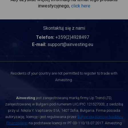
inwestycyjnego,
click here
Skontaktuj się z nami
Telefon:
+359(2)4928497
E-mail:
support@ainvesting.eu
Residents of your country are not permitted to register to trade with
Ainvesting.
Ainvesting
jest zarejestrowaną marką firmy Up Trend LTD,
zarejestrowanej w Bułgarii pod numerem UIC/PIC 121527003, z siedzibą
przy ul. Nikola Y. Vaptsarov 51A, 1407 Sofia, Bułgaria. Firma posiada
autoryzację, licencję i jest regulowana przez
Bułgarską Komisję Nadzoru
Finansowego
na podstawie licencji nr РГ-03-110/13.07.2017. Ainvesting