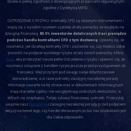
działa w pełnej zgodności z obowiązującymi przepisami regulacyjnymi
zgodnie z Dyrektywą MiFID.
OSTRZEŻENIE O RYZYKU: Kontrakty CFD są złożonymi instrumentami i
wiążą się z wysokim ryzykiem szybkiej utraty pieniędzy ze względu na
dźwignię finansową.
85.5% inwestorów detalicznych traci pieniądze
podczas handlu kontraktami CFD z tym dostawcą.
Upewnij się, że
rozumiesz, jak działają kontrakty CFD i zastanów się, czy możesz sobie
pozwolić na podjęcie wysokiego ryzyka utraty swoich pieniędzy. Kliknij
tutaj
, aby przeczytać nasze pełne Ostrzeżenie o ryzyku i upewnić się, że
rozumiesz związane z handlem ryzyko jeszcze przed przystąpieniem do
transakcji. Weź przy tym pod uwagę swoje dotychczasowe
doświadczenie, a w razie potrzeby zasięgnij niezależnej porady.
Informacje zawarte na tej stronie oraz w dokumentach informacyjnych
mają charakter ogólny i nie uwzględniają osobistych okoliczności, w
których się znajdujesz, Twojej sytuacji finansowej i potrzeb. Przeczytaj
uważnie nasz
Regulamin
i zasięgnij niezależnej porady przed podjęciem
decyzji na temat tego, czy handel oferowanymi przez nas produktami jest
dla Ciebie odpowiedni.
.