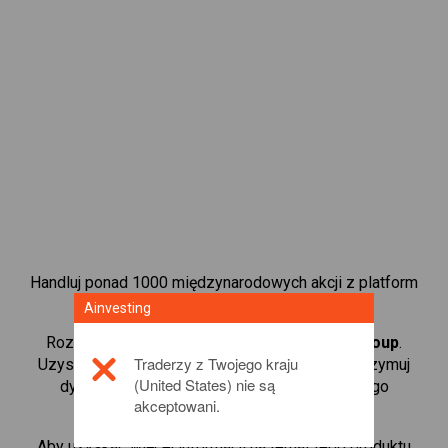
Handluj ponad 1000 międzynarodowych akcji z platform
handlową CFD od Ainvesting.
Ainvesting
Rozpocznij handel kontraktami CFD w
MTN Group
.
Traderzy z Twojego kraju
Uzyskaj notowania w czasie rzeczywistym i otrzymuj
(United States) nie są
dywidendy tak, jak w przypadku rzeczywistego
akceptowani.
posiadania akcji.
Aby uzyskać więcej informacji na temat tego produktu