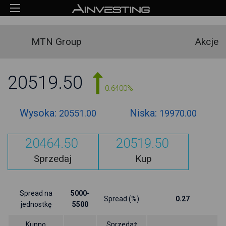
MTN Group
Akcje
20519.50
0.6400%
Wysoka:
Niska:
20551.00
19970.00
20464.50
20519.50
Sprzedaj
Kup
Spread na
5000-
Spread (%)
0.27
jednostkę
5500
Kupno
Sprzedaż