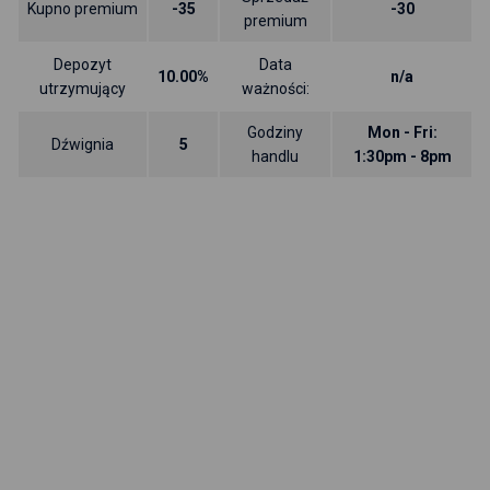
Kupno premium
-35
-30
premium
Depozyt
Data
10.00%
n/a
utrzymujący
ważności:
Godziny
Mon - Fri:
Dźwignia
5
handlu
1:30pm - 8pm