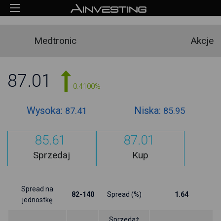
Medtronic
Akcje
87.01
0.4100%
Wysoka:
Niska:
87.41
85.95
85.61
87.01
Sprzedaj
Kup
Spread na
82-140
Spread (%)
1.64
jednostkę
Sprzedaż