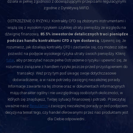
działa w pełnej zgodności z obowiązującymi przepisami regulacyjnymi
zgodnie z Dyrektywą MiFID.
OSTRZEŻENIE O RYZYKU: Kontrakty CFD są złożonymi instrumentami i
wiążą się z wysokim ryzykiem szybkiej utraty pieniędzy ze względu na
dźwignię finansową.
85.5% inwestorów detalicznych traci pieniądze
podczas handlu kontraktami CFD z tym dostawcą.
Upewnij się, że
rozumiesz, jak działają kontrakty CFD i zastanów się, czy możesz sobie
pozwolić na podjęcie wysokiego ryzyka utraty swoich pieniędzy. Kliknij
tutaj
, aby przeczytać nasze pełne Ostrzeżenie o ryzyku i upewnić się, że
rozumiesz związane z handlem ryzyko jeszcze przed przystąpieniem do
transakcji. Weź przy tym pod uwagę swoje dotychczasowe
doświadczenie, a w razie potrzeby zasięgnij niezależnej porady.
Informacje zawarte na tej stronie oraz w dokumentach informacyjnych
mają charakter ogólny i nie uwzględniają osobistych okoliczności, w
których się znajdujesz, Twojej sytuacji finansowej i potrzeb. Przeczytaj
uważnie nasz
Regulamin
i zasięgnij niezależnej porady przed podjęciem
decyzji na temat tego, czy handel oferowanymi przez nas produktami jest
dla Ciebie odpowiedni.
.