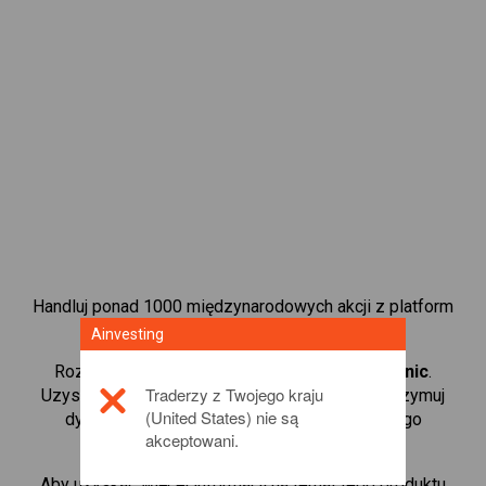
Handluj ponad 1000 międzynarodowych akcji z platform
handlową CFD od Ainvesting.
Ainvesting
Rozpocznij handel kontraktami CFD w
Medtronic
.
Traderzy z Twojego kraju
Uzyskaj notowania w czasie rzeczywistym i otrzymuj
(United States) nie są
dywidendy tak, jak w przypadku rzeczywistego
akceptowani.
posiadania akcji.
Aby uzyskać więcej informacji na temat tego produktu