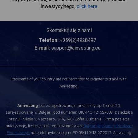
inwestycyjnego,
click here
Skontaktuj się z nami
Telefon:
+359(2)4928497
E-mail:
support@ainvesting.eu
Residents of your country are not permitted to register to trade with
Ainvesting.
Ainvesting
jest zarejestrowaną marką firmy Up Trend LTD,
zarejestrowanej w Bułgarii pod numerem UIC/PIC 121527003, z siedzibą
przy ul. Nikola Y. Vaptsarov 51A, 1407 Sofia, Bułgaria. Firma posiada
autoryzację, licencję i jest regulowana przez
Bułgarską Komisję Nadzoru
Finansowego
na podstawie licencji nr РГ-03-110/13.07.2017. Ainvesting