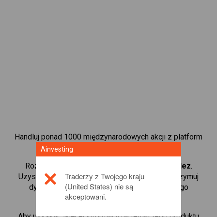
Handluj ponad 1000 międzynarodowych akcji z platform
handlową CFD od Ainvesting.
Ainvesting
Rozpocznij handel kontraktami CFD w
Mondelez
.
Traderzy z Twojego kraju
Uzyskaj notowania w czasie rzeczywistym i otrzymuj
(United States) nie są
dywidendy tak, jak w przypadku rzeczywistego
akceptowani.
posiadania akcji.
Aby uzyskać więcej informacji na temat tego produktu