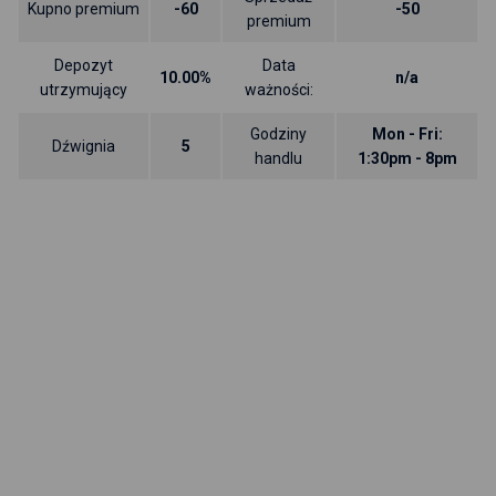
Kupno premium
-60
-50
premium
Depozyt
Data
10.00%
n/a
utrzymujący
ważności:
Godziny
Mon - Fri:
Dźwignia
5
handlu
1:30pm - 8pm