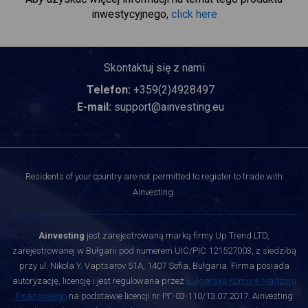
inwestycyjnego,
click here
Skontaktuj się z nami
Telefon:
+359(2)4928497
E-mail:
support@ainvesting.eu
Residents of your country are not permitted to register to trade with
Ainvesting.
Ainvesting
jest zarejestrowaną marką firmy Up Trend LTD,
zarejestrowanej w Bułgarii pod numerem UIC/PIC 121527003, z siedzibą
przy ul. Nikola Y. Vaptsarov 51A, 1407 Sofia, Bułgaria. Firma posiada
autoryzację, licencję i jest regulowana przez
Bułgarską Komisję Nadzoru
Finansowego
na podstawie licencji nr РГ-03-110/13.07.2017. Ainvesting