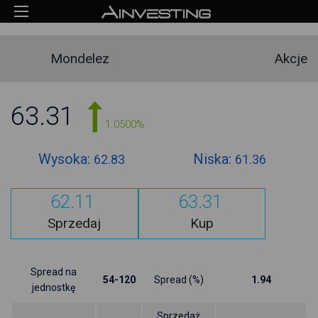
Mondelez
Akcje
63.31
1.0500%
Wysoka:
Niska:
62.83
61.36
62.11
63.31
Sprzedaj
Kup
Spread na
54-120
Spread (%)
1.94
jednostkę
Sprzedaż