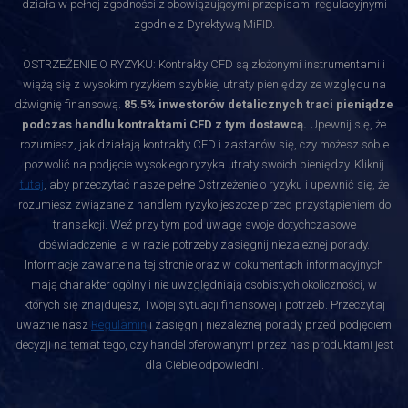
działa w pełnej zgodności z obowiązującymi przepisami regulacyjnymi
zgodnie z Dyrektywą MiFID.
OSTRZEŻENIE O RYZYKU: Kontrakty CFD są złożonymi instrumentami i
wiążą się z wysokim ryzykiem szybkiej utraty pieniędzy ze względu na
dźwignię finansową.
85.5% inwestorów detalicznych traci pieniądze
podczas handlu kontraktami CFD z tym dostawcą.
Upewnij się, że
rozumiesz, jak działają kontrakty CFD i zastanów się, czy możesz sobie
pozwolić na podjęcie wysokiego ryzyka utraty swoich pieniędzy. Kliknij
tutaj
, aby przeczytać nasze pełne Ostrzeżenie o ryzyku i upewnić się, że
rozumiesz związane z handlem ryzyko jeszcze przed przystąpieniem do
transakcji. Weź przy tym pod uwagę swoje dotychczasowe
doświadczenie, a w razie potrzeby zasięgnij niezależnej porady.
Informacje zawarte na tej stronie oraz w dokumentach informacyjnych
mają charakter ogólny i nie uwzględniają osobistych okoliczności, w
których się znajdujesz, Twojej sytuacji finansowej i potrzeb. Przeczytaj
uważnie nasz
Regulamin
i zasięgnij niezależnej porady przed podjęciem
decyzji na temat tego, czy handel oferowanymi przez nas produktami jest
dla Ciebie odpowiedni.
.