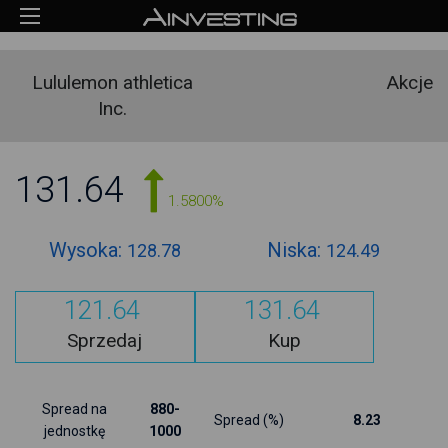
Lululemon athletica
Akcje
Inc.
131.64
1.5800%
Wysoka:
Niska:
128.78
124.49
121.64
131.64
Sprzedaj
Kup
Spread na
880-
Spread (%)
8.23
jednostkę
1000