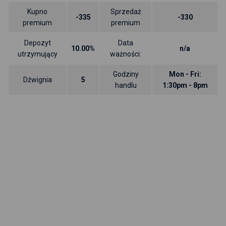
Kupno
Sprzedaż
-335
-330
premium
premium
Depozyt
Data
10.00%
n/a
utrzymujący
ważności:
Godziny
Mon - Fri:
Dźwignia
5
handlu
1:30pm - 8pm