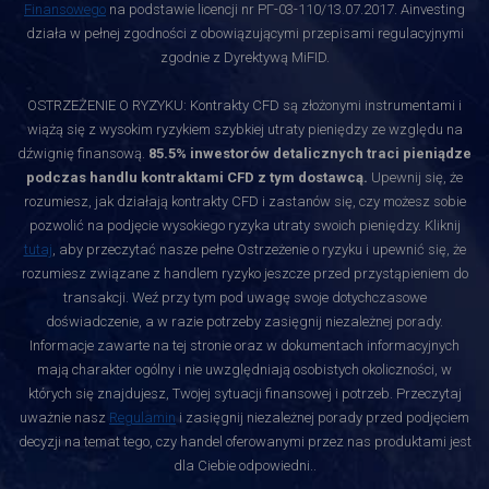
Finansowego
na podstawie licencji nr РГ-03-110/13.07.2017. Ainvesting
działa w pełnej zgodności z obowiązującymi przepisami regulacyjnymi
zgodnie z Dyrektywą MiFID.
OSTRZEŻENIE O RYZYKU: Kontrakty CFD są złożonymi instrumentami i
wiążą się z wysokim ryzykiem szybkiej utraty pieniędzy ze względu na
dźwignię finansową.
85.5% inwestorów detalicznych traci pieniądze
podczas handlu kontraktami CFD z tym dostawcą.
Upewnij się, że
rozumiesz, jak działają kontrakty CFD i zastanów się, czy możesz sobie
pozwolić na podjęcie wysokiego ryzyka utraty swoich pieniędzy. Kliknij
tutaj
, aby przeczytać nasze pełne Ostrzeżenie o ryzyku i upewnić się, że
rozumiesz związane z handlem ryzyko jeszcze przed przystąpieniem do
transakcji. Weź przy tym pod uwagę swoje dotychczasowe
doświadczenie, a w razie potrzeby zasięgnij niezależnej porady.
Informacje zawarte na tej stronie oraz w dokumentach informacyjnych
mają charakter ogólny i nie uwzględniają osobistych okoliczności, w
których się znajdujesz, Twojej sytuacji finansowej i potrzeb. Przeczytaj
uważnie nasz
Regulamin
i zasięgnij niezależnej porady przed podjęciem
decyzji na temat tego, czy handel oferowanymi przez nas produktami jest
dla Ciebie odpowiedni.
.