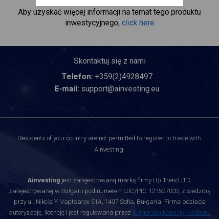
Aby uzyskać więcej informacji na temat tego produktu
inwestycyjnego,
click here
Skontaktuj się z nami
Telefon:
+359(2)4928497
E-mail:
support@ainvesting.eu
Residents of your country are not permitted to register to trade with
Ainvesting.
Ainvesting
jest zarejestrowaną marką firmy Up Trend LTD,
zarejestrowanej w Bułgarii pod numerem UIC/PIC 121527003, z siedzibą
przy ul. Nikola Y. Vaptsarov 51A, 1407 Sofia, Bułgaria. Firma posiada
autoryzację, licencję i jest regulowana przez
Bułgarską Komisję Nadzoru