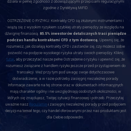
działa w pełnej zgodności z obowiązującymi przepisami regulacyjnymi
zgodnie z Dyrektywą MiFID.
OSTRZEŻENIE O RYZYKU: Kontrakty CFD są złożonymi instrumentami i
wiążą się z wysokim ryzykiem szybkiej utraty pieniędzy ze względu na
dźwignię finansową.
85.5% inwestorów detalicznych traci pieniądze
podczas handlu kontraktami CFD z tym dostawcą.
Upewnij się, że
rozumiesz, jak działają kontrakty CFD i zastanów się, czy możesz sobie
pozwolić na podjęcie wysokiego ryzyka utraty swoich pieniędzy. Kliknij
tutaj
, aby przeczytać nasze pełne Ostrzeżenie o ryzyku i upewnić się, że
rozumiesz związane z handlem ryzyko jeszcze przed przystąpieniem do
transakcji. Weź przy tym pod uwagę swoje dotychczasowe
doświadczenie, a w razie potrzeby zasięgnij niezależnej porady.
Informacje zawarte na tej stronie oraz w dokumentach informacyjnych
mają charakter ogólny i nie uwzględniają osobistych okoliczności, w
których się znajdujesz, Twojej sytuacji finansowej i potrzeb. Przeczytaj
uważnie nasz
Regulamin
i zasięgnij niezależnej porady przed podjęciem
decyzji na temat tego, czy handel oferowanymi przez nas produktami jest
dla Ciebie odpowiedni.
.