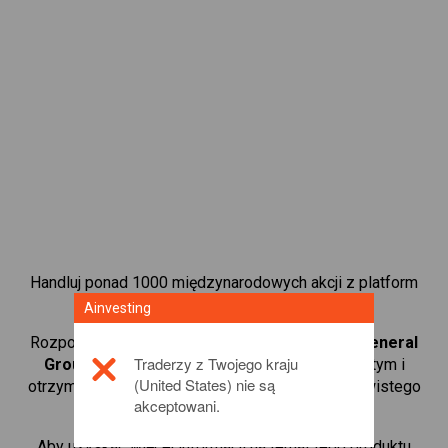
Handluj ponad 1000 międzynarodowych akcji z platform
handlową CFD od Ainvesting.
Ainvesting
Rozpocznij handel kontraktami CFD w
Legal & General
Traderzy z Twojego kraju
Group
. Uzyskaj notowania w czasie rzeczywistym i
(United States) nie są
otrzymuj dywidendy tak, jak w przypadku rzeczywistego
akceptowani.
posiadania akcji.
Aby uzyskać więcej informacji na temat tego produktu