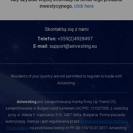
inwestycyjnego,
click here
Skontaktuj się z nami
Telefon:
+359(2)4928497
E-mail:
support@ainvesting.eu
Residents of your country are not permitted to register to trade with
Ainvesting.
Ainvesting
jest zarejestrowaną marką firmy Up Trend LTD,
zarejestrowanej w Bułgarii pod numerem UIC/PIC 121527003, z siedzibą
przy ul. Nikola Y. Vaptsarov 51A, 1407 Sofia, Bułgaria. Firma posiada
autoryzację, licencję i jest regulowana przez
Bułgarską Komisję Nadzoru
Finansowego
na podstawie licencji nr РГ-03-110/13.07.2017. Ainvesting