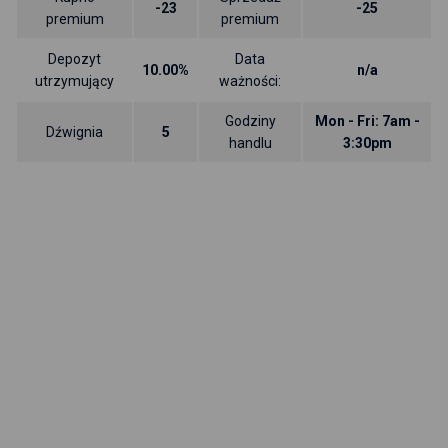
-23
-25
premium
premium
Depozyt
Data
10.00%
n/a
utrzymujący
ważności:
Godziny
Mon - Fri: 7am -
Dźwignia
5
handlu
3:30pm