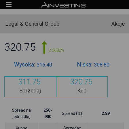
Legal & General Group
Akcje
320.75
2.0600%
Wysoka:
Niska:
316.40
308.80
311.75
320.75
Sprzedaj
Kup
Spread na
250-
Spread (%)
2.89
jednostkę
900
Kupno
Sprzedaż