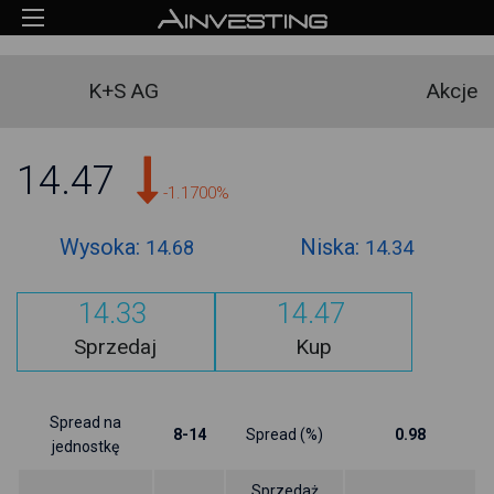
K+S AG
Akcje
14.47
-1.1700%
Wysoka:
Niska:
14.68
14.34
14.33
14.47
Sprzedaj
Kup
Spread na
8-14
Spread (%)
0.98
jednostkę
Sprzedaż