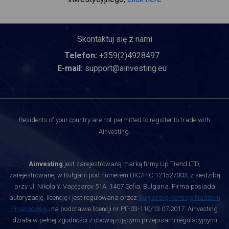
Skontaktuj się z nami
Telefon:
+359(2)4928497
E-mail:
support@ainvesting.eu
Residents of your country are not permitted to register to trade with
Ainvesting.
Ainvesting
jest zarejestrowaną marką firmy Up Trend LTD,
zarejestrowanej w Bułgarii pod numerem UIC/PIC 121527003, z siedzibą
przy ul. Nikola Y. Vaptsarov 51A, 1407 Sofia, Bułgaria. Firma posiada
autoryzację, licencję i jest regulowana przez
Bułgarską Komisję Nadzoru
Finansowego
na podstawie licencji nr РГ-03-110/13.07.2017. Ainvesting
działa w pełnej zgodności z obowiązującymi przepisami regulacyjnymi