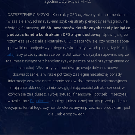
zgodnie z Dyrektywą MiFID.
OSTRZEŻENIE O RYZYKU: Kontrakty CFD są złożonymi instrumentami i
wiążą się z wysokim ryzykiem szybkiej utraty pieniędzy ze względu na
dźwignię finansową.
85.5% inwestorów detalicznych traci pieniądze
podczas handlu kontraktami CFD z tym dostawcą.
Upewnij się, że
rozumiesz, jak działają kontrakty CFD i zastanów się, czy możesz sobie
pozwolić na podjęcie wysokiego ryzyka utraty swoich pieniędzy. Kliknij
tutaj
, aby przeczytać nasze pełne Ostrzeżenie o ryzyku i upewnić się, że
rozumiesz związane z handlem ryzyko jeszcze przed przystąpieniem do
transakcji. Weź przy tym pod uwagę swoje dotychczasowe
doświadczenie, a w razie potrzeby zasięgnij niezależnej porady.
Informacje zawarte na tej stronie oraz w dokumentach informacyjnych
mają charakter ogólny i nie uwzględniają osobistych okoliczności, w
których się znajdujesz, Twojej sytuacji finansowej i potrzeb. Przeczytaj
uważnie nasz
Regulamin
i zasięgnij niezależnej porady przed podjęciem
decyzji na temat tego, czy handel oferowanymi przez nas produktami jest
dla Ciebie odpowiedni.
.