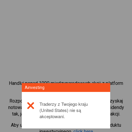
Handluj ponad 1000 międzynarodowych akcji z platform
Ainvesting
handlową CFD od Ainvesting.
Rozpocznij handel kontraktami CFD w
K+S AG
. Uzyskaj
Traderzy z Twojego kraju
notowania w czasie rzeczywistym i otrzymuj dywidendy
(United States) nie są
tak, jak w przypadku rzeczywistego posiadania akcji.
akceptowani.
Aby uzyskać więcej informacji na temat tego produktu
inwestycyjnego,
click here