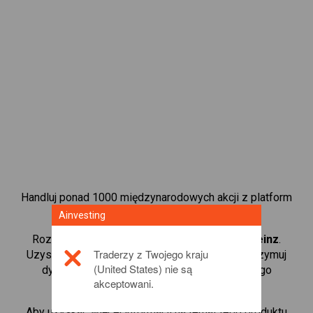
Handluj ponad 1000 międzynarodowych akcji z platform
handlową CFD od Ainvesting.
Ainvesting
Rozpocznij handel kontraktami CFD w
Kraft Heinz
.
Traderzy z Twojego kraju
Uzyskaj notowania w czasie rzeczywistym i otrzymuj
(United States) nie są
dywidendy tak, jak w przypadku rzeczywistego
akceptowani.
posiadania akcji.
Aby uzyskać więcej informacji na temat tego produktu