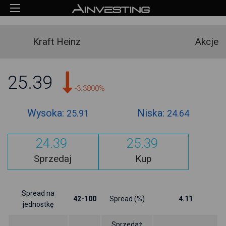
Kraft Heinz
Akcje
25.39
-3.3800%
Wysoka:
Niska:
25.91
24.64
24.39
25.39
Sprzedaj
Kup
Spread na
42-100
Spread (%)
4.11
jednostkę
Sprzedaż