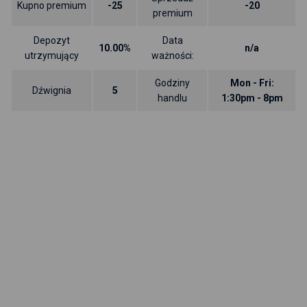
Kupno premium
-25
-20
premium
Depozyt
Data
10.00%
n/a
utrzymujący
ważności:
Godziny
Mon - Fri:
Dźwignia
5
handlu
1:30pm - 8pm