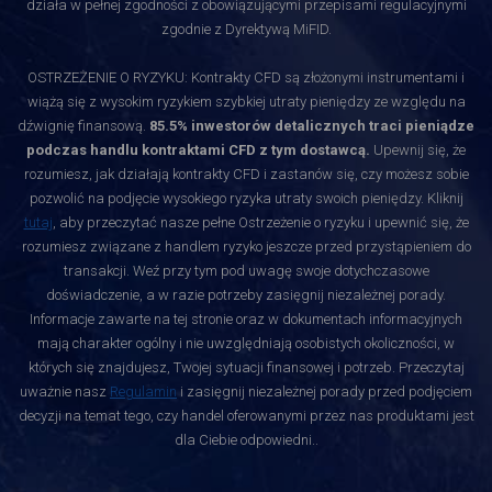
działa w pełnej zgodności z obowiązującymi przepisami regulacyjnymi
zgodnie z Dyrektywą MiFID.
OSTRZEŻENIE O RYZYKU: Kontrakty CFD są złożonymi instrumentami i
wiążą się z wysokim ryzykiem szybkiej utraty pieniędzy ze względu na
dźwignię finansową.
85.5% inwestorów detalicznych traci pieniądze
podczas handlu kontraktami CFD z tym dostawcą.
Upewnij się, że
rozumiesz, jak działają kontrakty CFD i zastanów się, czy możesz sobie
pozwolić na podjęcie wysokiego ryzyka utraty swoich pieniędzy. Kliknij
tutaj
, aby przeczytać nasze pełne Ostrzeżenie o ryzyku i upewnić się, że
rozumiesz związane z handlem ryzyko jeszcze przed przystąpieniem do
transakcji. Weź przy tym pod uwagę swoje dotychczasowe
doświadczenie, a w razie potrzeby zasięgnij niezależnej porady.
Informacje zawarte na tej stronie oraz w dokumentach informacyjnych
mają charakter ogólny i nie uwzględniają osobistych okoliczności, w
których się znajdujesz, Twojej sytuacji finansowej i potrzeb. Przeczytaj
uważnie nasz
Regulamin
i zasięgnij niezależnej porady przed podjęciem
decyzji na temat tego, czy handel oferowanymi przez nas produktami jest
dla Ciebie odpowiedni.
.