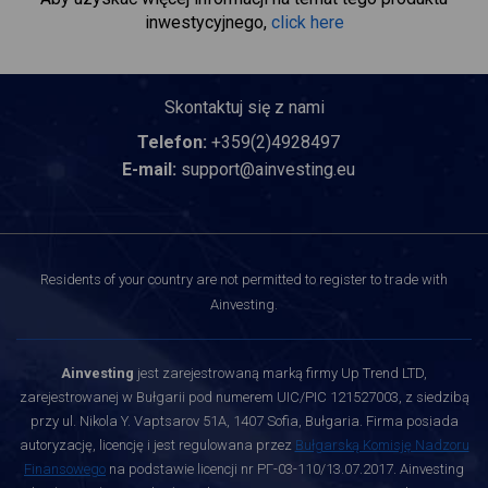
inwestycyjnego,
click here
Skontaktuj się z nami
Telefon:
+359(2)4928497
E-mail:
support@ainvesting.eu
Residents of your country are not permitted to register to trade with
Ainvesting.
Ainvesting
jest zarejestrowaną marką firmy Up Trend LTD,
zarejestrowanej w Bułgarii pod numerem UIC/PIC 121527003, z siedzibą
przy ul. Nikola Y. Vaptsarov 51A, 1407 Sofia, Bułgaria. Firma posiada
autoryzację, licencję i jest regulowana przez
Bułgarską Komisję Nadzoru
Finansowego
na podstawie licencji nr РГ-03-110/13.07.2017. Ainvesting