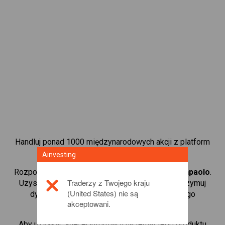
Handluj ponad 1000 międzynarodowych akcji z platform
handlową CFD od Ainvesting.
Ainvesting
Rozpocznij handel kontraktami CFD w
Intesa-Sanpaolo
.
Traderzy z Twojego kraju
Uzyskaj notowania w czasie rzeczywistym i otrzymuj
(United States) nie są
dywidendy tak, jak w przypadku rzeczywistego
akceptowani.
posiadania akcji.
Aby uzyskać więcej informacji na temat tego produktu