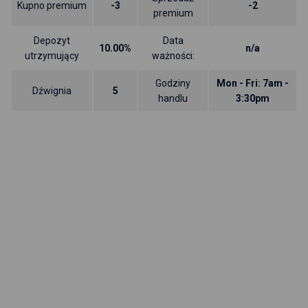
Kupno premium
-3
-2
premium
Depozyt
Data
10.00%
n/a
utrzymujący
ważności:
Godziny
Mon - Fri: 7am -
Dźwignia
5
handlu
3:30pm