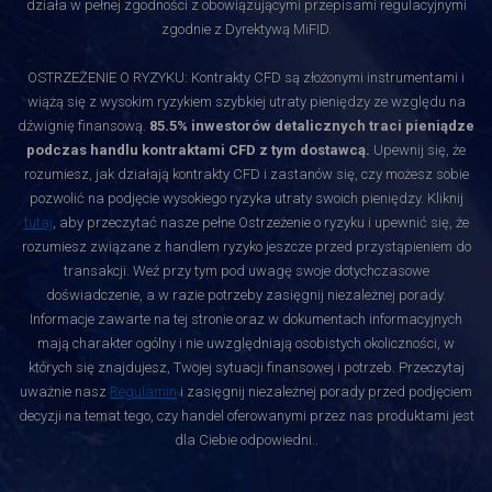
działa w pełnej zgodności z obowiązującymi przepisami regulacyjnymi
zgodnie z Dyrektywą MiFID.
OSTRZEŻENIE O RYZYKU: Kontrakty CFD są złożonymi instrumentami i
wiążą się z wysokim ryzykiem szybkiej utraty pieniędzy ze względu na
dźwignię finansową.
85.5% inwestorów detalicznych traci pieniądze
podczas handlu kontraktami CFD z tym dostawcą.
Upewnij się, że
rozumiesz, jak działają kontrakty CFD i zastanów się, czy możesz sobie
pozwolić na podjęcie wysokiego ryzyka utraty swoich pieniędzy. Kliknij
tutaj
, aby przeczytać nasze pełne Ostrzeżenie o ryzyku i upewnić się, że
rozumiesz związane z handlem ryzyko jeszcze przed przystąpieniem do
transakcji. Weź przy tym pod uwagę swoje dotychczasowe
doświadczenie, a w razie potrzeby zasięgnij niezależnej porady.
Informacje zawarte na tej stronie oraz w dokumentach informacyjnych
mają charakter ogólny i nie uwzględniają osobistych okoliczności, w
których się znajdujesz, Twojej sytuacji finansowej i potrzeb. Przeczytaj
uważnie nasz
Regulamin
i zasięgnij niezależnej porady przed podjęciem
decyzji na temat tego, czy handel oferowanymi przez nas produktami jest
dla Ciebie odpowiedni.
.