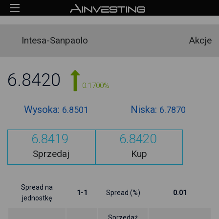
Intesa-Sanpaolo
Akcje
6.8420
0.1700%
Wysoka:
Niska:
6.8501
6.7870
6.8419
6.8420
Sprzedaj
Kup
Spread na
1-1
Spread (%)
0.01
jednostkę
Sprzedaż