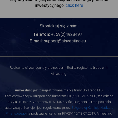
inwestycyjnego,
click here
Skontaktuj się z nami
Telefon:
+359(2)4928497
E-mail:
support@ainvesting.eu
Residents of your country are not permitted to register to trade with
Ainvesting.
Ainvesting
jest zarejestrowaną marką firmy Up Trend LTD,
zarejestrowanej w Bułgarii pod numerem UIC/PIC 121527003, z siedzibą
przy ul. Nikola Y. Vaptsarov 51A, 1407 Sofia, Bułgaria. Firma posiada
autoryzację, licencję i jest regulowana przez
Bułgarską Komisję Nadzoru
Finansowego
na podstawie licencji nr РГ-03-110/13.07.2017. Ainvesting