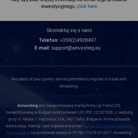
inwestycyjnego,
click here
Skontaktuj się z nami
Telefon:
+359(2)4928497
E-mail:
support@ainvesting.eu
Residents of your country are not permitted to register to trade with
Ainvesting.
Ainvesting
jest zarejestrowaną marką firmy Up Trend LTD,
zarejestrowanej w Bułgarii pod numerem UIC/PIC 121527003, z siedzibą
przy ul. Nikola Y. Vaptsarov 51A, 1407 Sofia, Bułgaria. Firma posiada
autoryzację, licencję i jest regulowana przez
Bułgarską Komisję Nadzoru
Finansowego
na podstawie licencji nr РГ-03-110/13.07.2017. Ainvesting