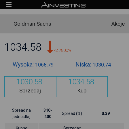
Goldman Sachs
Akcje
1034.58
-2.7800%
Wysoka:
Niska:
1068.79
1030.74
1030.58
1034.58
Sprzedaj
Kup
Spread na
310-
Spread (%)
0.39
jednostkę
400
Kupno
Sprzedaż