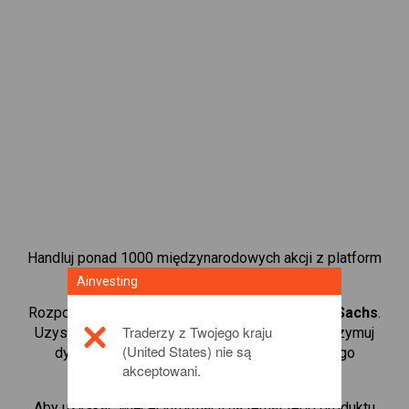
Handluj ponad 1000 międzynarodowych akcji z platform
handlową CFD od Ainvesting.
Ainvesting
Rozpocznij handel kontraktami CFD w
Goldman Sachs
.
Traderzy z Twojego kraju
Uzyskaj notowania w czasie rzeczywistym i otrzymuj
(United States) nie są
dywidendy tak, jak w przypadku rzeczywistego
akceptowani.
posiadania akcji.
Aby uzyskać więcej informacji na temat tego produktu