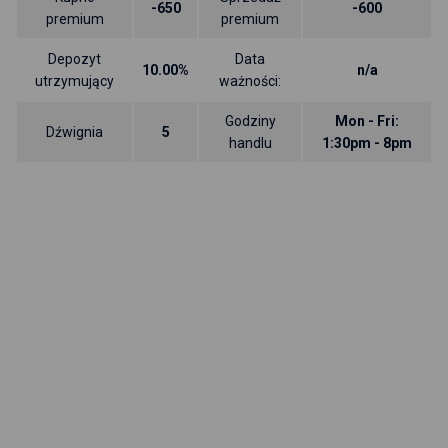
-650
-600
premium
premium
Depozyt
Data
10.00%
n/a
utrzymujący
ważności:
Godziny
Mon - Fri:
Dźwignia
5
handlu
1:30pm - 8pm