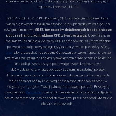
działa w pełnej zgodności z obowiązującymi przepisami regulacyjnymi
zgodnie z Dyrektywą MiFID.
OSTRZEŻENIE O RYZYKU: Kontrakty CFD są złożonymi instrumentami i
wiążą się z wysokim ryzykiem szybkiej utraty pieniędzy ze względu na
dźwignię finansową.
85.5% inwestorów detalicznych traci pieniądze
podczas handlu kontraktami CFD z tym dostawcą.
Upewnij się, że
rozumiesz, jak działają kontrakty CFD i zastanów się, czy możesz sobie
pozwolić na podjęcie wysokiego ryzyka utraty swoich pieniędzy. Kliknij
tutaj
, aby przeczytać nasze pełne Ostrzeżenie o ryzyku i upewnić się, że
rozumiesz związane z handlem ryzyko jeszcze przed przystąpieniem do
transakcji. Weź przy tym pod uwagę swoje dotychczasowe
doświadczenie, a w razie potrzeby zasięgnij niezależnej porady.
Informacje zawarte na tej stronie oraz w dokumentach informacyjnych
mają charakter ogólny i nie uwzględniają osobistych okoliczności, w
których się znajdujesz, Twojej sytuacji finansowej i potrzeb. Przeczytaj
uważnie nasz
Regulamin
i zasięgnij niezależnej porady przed podjęciem
decyzji na temat tego, czy handel oferowanymi przez nas produktami jest
dla Ciebie odpowiedni.
.